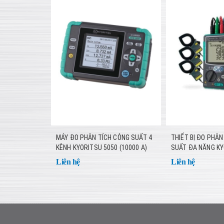
MÁY ĐO PHÂN TÍCH CÔNG SUẤT 4
THIẾT BỊ ĐO PHÂN
KÊNH KYORITSU 5050 (10000 A)
SUẤT ĐA NĂNG KY
(KÈM KÌM 500A)
Liên hệ
Liên hệ