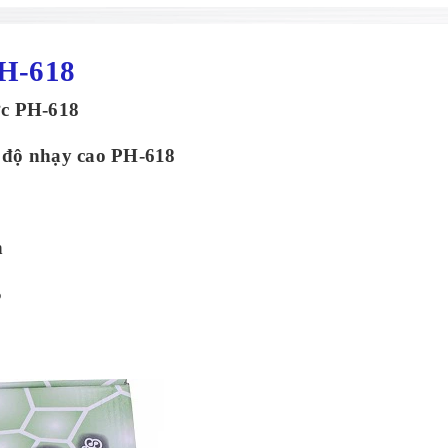
H
-
618
ớc PH-618
 độ nhạy cao PH-618
n
S