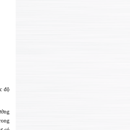
c độ
ưởng
rong
sự c
ó