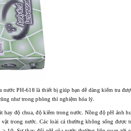
a nước PH-618 l
à thi
ết bị gi
úp b
ạn dễ d
àng ki
ểm tra đượ
cũng như trong phòng thí nghi
ệm h
óa lý.
it hay độ chua, độ kiềm trong nước. Nồng độ pH ảnh h
h v
ật trong nước. C
ác loài cá thư
ờng kh
ông s
ống được t
> 10. Sự thay đổi pH của nước thường li
ên quan t
ới 