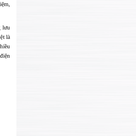
i
ệm,
 lưu
ệt l
à
nhiều
điện