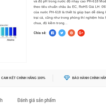
và độ pH trong nước độ nhạy cao PH-618 Model
theo tiêu chuẩn châu âu EC, RoHS Giá LH: 09
của nước PH-618 là thiết bị giúp bạn dễ dàng 
trại cá, cũng như trong phòng thí nghiệm hóa 
chua, độ kiềm trong...
Chia sẻ:
CAM KẾT CHÍNH HÃNG 100%
BẢO HÀNH CHÍNH HÃ
ch
Đánh giá sản phẩm