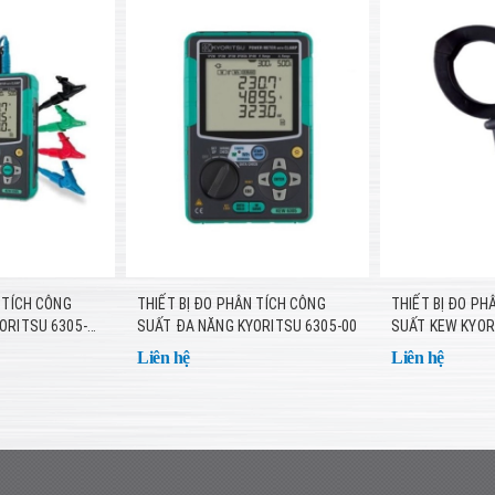
 TÍCH CÔNG
THIẾT BỊ ĐO PHÂN TÍCH CÔNG
THIẾT BỊ ĐO PH
ORITSU 6305-01
SUẤT ĐA NĂNG KYORITSU 6305-00
SUẤT KEW KYOR
(1000VAC, 1000
Liên hệ
Liên hệ
BLUETOOTH)