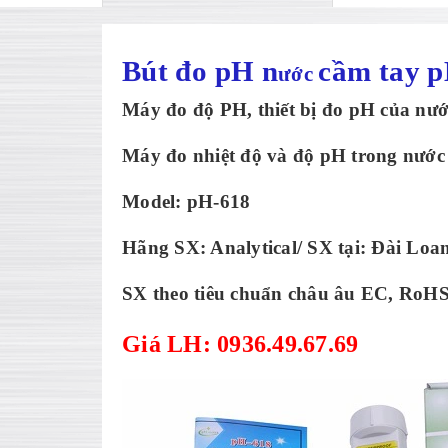
Bút đo pH n
cầm tay
p
ước
M
áy đo đ
ộ PH, thiết bị đo pH của nư
Máy đo nhiệt độ và độ pH trong nước
Model: pH-618
H
ãng SX: Analytical/ SX t
ại: Đ
ài Loa
SX theo tiêu chu
ẩn ch
âu âu EC, RoH
Giá LH: 0936.49.67.69