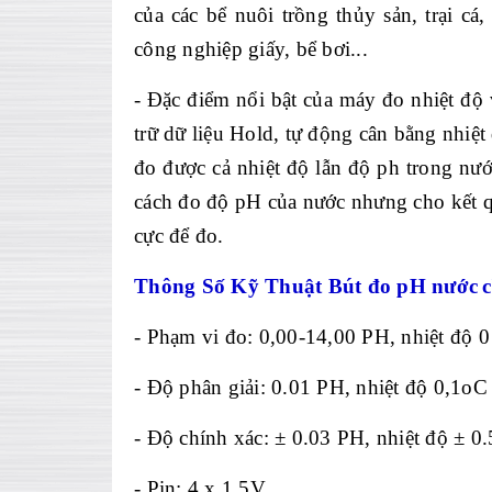
của c
ác b
ể nu
ôi tr
ồng thủy sản, trại c
á,
c
ông nghi
ệp giấy, bể bơi...
-
Đặc điểm nổi bật của m
áy đo nhi
ệt độ 
trữ dữ liệu Hold, tự động c
ân b
ằng nhiệt
đo đư
ợc cả nhiệt độ lẫn độ ph trong nư
c
ách đo đ
ộ pH của nước nhưng cho kết 
cực để đo.
Th
ông S
ố Kỹ Thuật
Bút đo pH n
ước
-
Phạm vi đo: 0,00-14,00 PH, nhiệt độ 0
-
Độ ph
ân gi
ải: 0.01 PH, nhiệt độ 0,1oC
-
Độ ch
ính xác: ± 0.03 PH, nhi
ệt độ
± 0.
- Pin: 4 x 1.5V