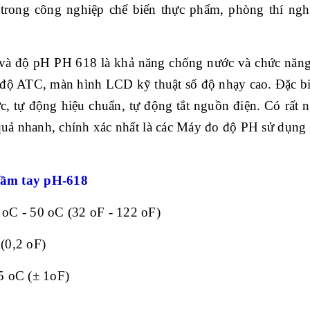
 trong công nghi
ệp chế biến thực phẩm, ph
òng thí ngh
v
à đ
ộ pH PH 618 l
à kh
ả năng chống nước v
à ch
ức năng
 độ ATC, m
àn hình LCD k
ỹ thuật số độ nhạy cao. Đặc bi
ớc, tự động hiệu chuẩn, tự động tắt nguồn điện. C
ó r
ất 
quả nhanh, ch
ính xác nh
ất l
à các Máy đo đ
ộ PH sử dụng 
cầm tay
pH
-
618
 oC - 50 oC (32 oF - 122 oF)
 (0,2 oF)
5 oC (± 1oF)