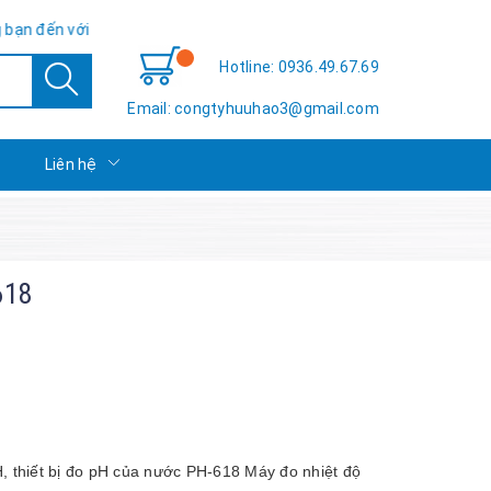
ữu Hảo TSE - Sự hài lòng của bạn là thành công của chúng tôi!
Hotline: 0936.49.67.69
Email: congtyhuuhao3@gmail.com
c
Liên hệ
618
 thiết bị đo pH của nước PH-618 Máy đo nhiệt độ