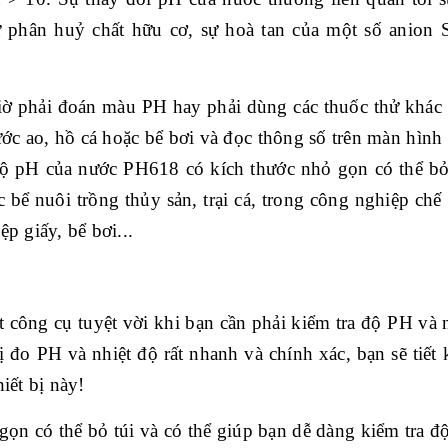
ự ph
ân hu
ỷ chất hữu cơ, sự ho
à tan c
ủa một số anion 
i
ờ phải đo
án màu PH hay ph
ải d
ùng các thu
ốc thử kh
ác
ư
ớc ao, hồ c
á ho
ặc bể bơi v
à đ
ọc th
ông s
ố tr
ên màn hình 
ộ pH của nước PH618 c
ó kích thư
ớc nhỏ gọn c
ó th
ể bỏ
c b
ể nu
ôi tr
ồng thủy sản, trại c
á, trong công nghi
ệp chế
i
ệp giấy, bể bơi...
t c
ông c
ụ tuyệt vời khi bạn cần phải kiểm tra độ PH v
à 
bị đo PH v
à nhi
ệt độ rất nhanh v
à chính xác, b
ạn sẽ tiết
iết bị n
ày!
gọn c
ó th
ể bỏ t
úi và có th
ể gi
úp b
ạn dễ d
àng ki
ểm tra đ