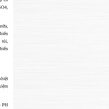
SO4,
 n
ữa,
hi
ển
 t
úi,
 biến
nhi
ệt
 kiệm
ộ PH