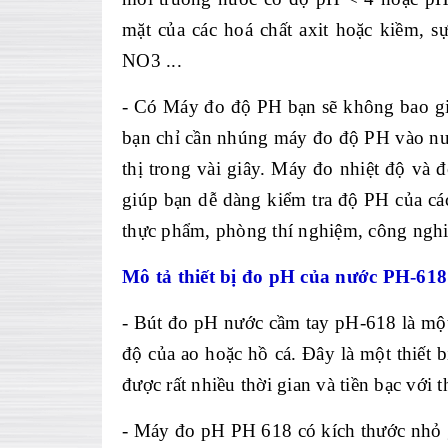
m
ặt của c
ác hoá ch
ất axit hoặc kiềm, s
NO3 ...
-
C
ó Máy đo đ
ộ PH bạn sẽ kh
ông bao g
bạn chỉ cần nh
úng máy đo đ
ộ PH v
ào n
thị trong v
ài giây. Máy đo nhi
ệt độ v
à đ
giúp b
ạn dễ d
àng ki
ểm tra độ PH của c
á
thực phẩm, ph
òng thí nghi
ệm, c
ông ngh
M
ô t
ả thiết bị đo pH của nước PH-618
-
Bút đo pH nước cầm tay pH-618
l
à m
ộ
độ của ao hoặc hồ c
á. Đây là m
ột thiết 
được rất nhiều thời gian v
à ti
ền bạc với th
- Máy đo pH PH 618 có kích thư
ớc nhỏ 