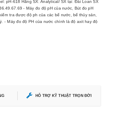
: pH-618 Hãng SX: Analytical/ SX tại: Đài Loan SX
36.49.67.69 - Máy đo độ pH của nước, Bút đo pH
kiểm tra được độ ph của các bể nước, bể thủy sản,
lý. - Máy đo độ PH của nước chính là độ axit hay độ
NG
HỖ TRỢ KỸ THUẬT TRỌN ĐỜI