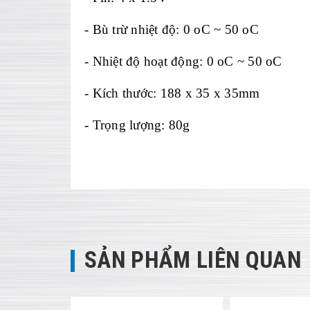
- Bù tr
ừ nhiệt độ: 0 oC ~ 50 oC
-
Nhiệt độ hoạt động: 0 oC ~ 50 oC
-
K
ích thư
ớc: 188 x 35 x 35mm
-
Trọng lượng: 80g
SẢN PHẨM LIÊN QUAN