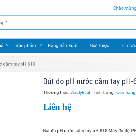
Chào mừng bạn đến với H
hủ
Sản phẩm
Hãng Sản Xuất
Giới thiệu
Tin tứ
c cầm tay pH-618
Bút đo pH nước cầm tay pH-
Thương hiệu:
Analytical
Tình trạng:
Còn hàng
Liên hệ
Bút đo pH nước cầm tay pH-618 Máy đo độ PH,