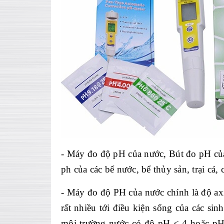
- Máy đo đ
ộ pH của nước, B
út đo pH c
ủ
ph của c
ác b
ể nước, bể thủy sản, trại c
á, 
- Máy đo đ
ộ PH của nước ch
ính là đ
ộ ax
rất nhiều tới điều kiện sống của c
ác sin
m
ôi trư
ờng nước c
ó đ
ộ pH < 4 hoặc pH 