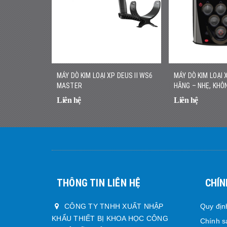
MÁY DÒ KIM LOẠI XP DEUS II WS6
MÁY DÒ KIM LOẠI 
MASTER
HÃNG – NHẸ, KHÔN
NHANH CHÍNH XÁ
Liên hệ
Liên hệ
THÔNG TIN LIÊN HỆ
CHÍN
CÔNG TY TNHH XUẤT NHẬP
Quy địn
KHẨU THIẾT BỊ KHOA HỌC CÔNG
Chính s