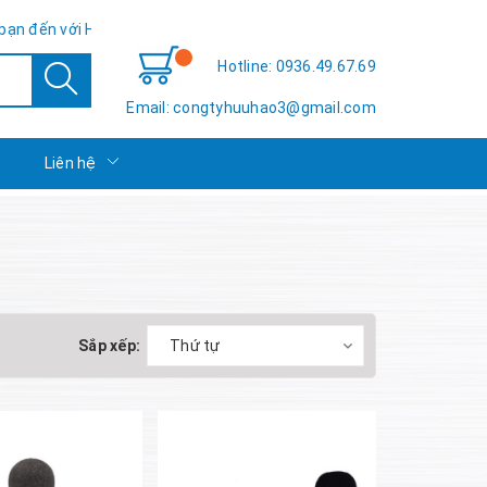
 Hữu Hảo TSE - Sự hài lòng của bạn là thành công của chúng tôi!
Hotline: 0936.49.67.69
Email: congtyhuuhao3@gmail.com
c
Liên hệ
Sắp xếp:
Thứ tự