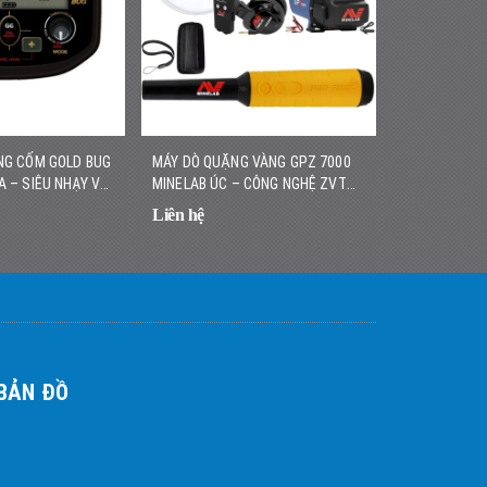
NG CỐM GOLD BUG
MÁY DÒ QUẶNG VÀNG GPZ 7000
MÁY DÒ VÀNG
A – SIÊU NHẠY VỚI
MINELAB ÚC – CÔNG NGHỆ ZVT
HÃNG – NHẸ,
, DỄ SỬ DỤNG
HIỆN ĐẠI, ĐỘ SÂU VƯỢT TRỘI
CAO
Liên hệ
Liên hệ
BẢN ĐỒ