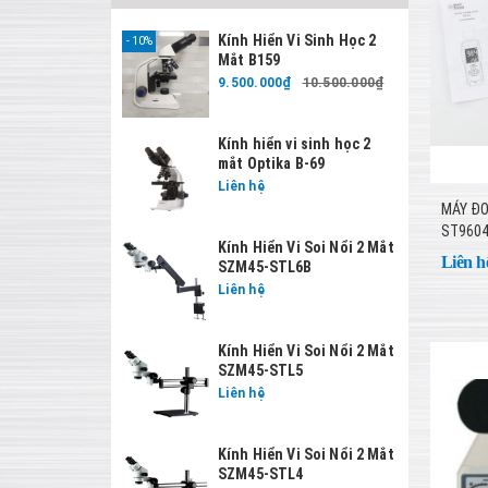
Kính Hiển Vi Sinh Học 2
10%
Mắt B159
9.500.000₫
10.500.000₫
Kính hiển vi sinh học 2
mắt Optika B-69
Liên hệ
MÁY ĐO
ST960
Kính Hiển Vi Soi Nổi 2 Mắt
Liên h
SZM45-STL6B
Liên hệ
Kính Hiển Vi Soi Nổi 2 Mắt
SZM45-STL5
Liên hệ
Kính Hiển Vi Soi Nổi 2 Mắt
SZM45-STL4