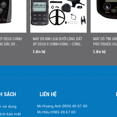
XP DEUS CHÍNH
MÁY DÒ KIM LOẠI DƯỚI LÒNG ĐẤT
MÁY DÒ TÌM VÀ
G DÂY, DÒ
XP DEUS II CHÍNH HÃNG – CÔNG
PRO FISHER-US
C
NGHỆ ĐA TẦN SỐ KHÔNG DÂY
VÀNG NHỎ, NHẸ
Liên hệ
Liên hệ
H SÁCH
LIÊN HỆ
Mr.Hoàng Anh:0936.49.67.69
h sử dụng
Mr.Hữu:0983.49.67.69
ách bảo mật