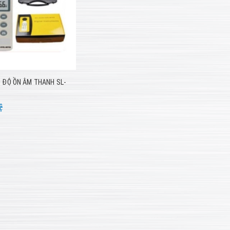
 ĐỘ ỒN ÂM THANH SL-
ệ