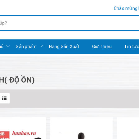
Chào mừng bạn đến với
hủ
Sản phẩm
Hãng Sản Xuất
Giới thiệu
Tin tứ
( ĐỘ ỒN)