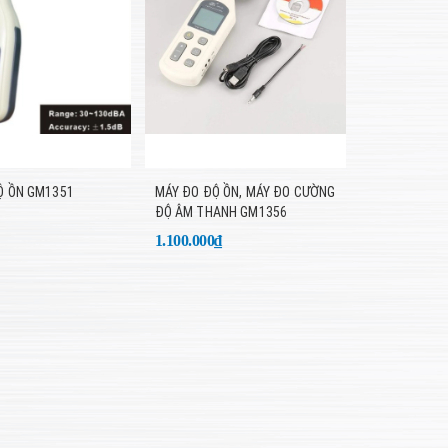
Ộ ỒN GM1351
MÁY ĐO ĐỘ ỒN, MÁY ĐO CƯỜNG
ĐỘ ÂM THANH GM1356
1.100.000₫