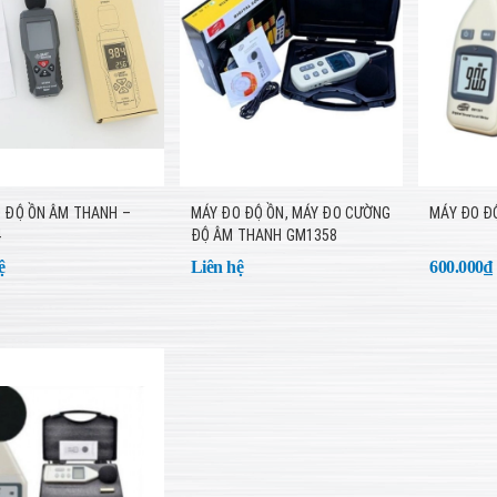
 ĐỘ ỒN ÂM THANH –
MÁY ĐO ĐỘ ỒN, MÁY ĐO CƯỜNG
MÁY ĐO Đ
4
ĐỘ ÂM THANH GM1358
ệ
Liên hệ
600.000₫