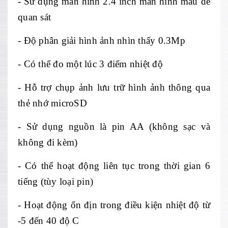
- S
ử dụng m
àn hình 2.4 inch màn hình màu đ
ể
quan s
át
- Đ
ộ ph
ân gi
ải h
ình
ảnh nh
ìn th
ấy 0.3Mp
- C
ó th
ể đo một l
úc 3 đi
ểm nhiệt độ
- Hỗ trợ chụp ảnh lưu trữ h
ình
ảnh th
ông qua
th
ẻ nhớ microSD
- Sử dụng nguồn l
à pin AA (không s
ạc v
à
không đi kèm)
- Có th
ể hoạt động li
ên t
ục trong thời gian 6
tiếng (t
ùy lo
ại pin)
- Hoạt động ổn địn trong điều kiện nhiệt độ từ
-5 đến 40 độ C