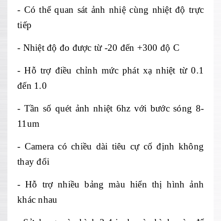
- C
ó th
ể quan s
át
ảnh nhiệ c
ùng nhi
ệt độ trực
tiếp
- Nhiệt độ đo được từ -20 đến +300 độ C
- Hỗ trợ điều chỉnh mức ph
át x
ạ nhiệt từ 0.1
đến 1.0
- Tần số qu
ét
ảnh nhiệt 6hz với bước s
óng 8-
11um
- Camera có chi
ều d
ài tiêu c
ự cố định kh
ông
thay đ
ổi
- Hỗ trợ nhiều bảng m
àu hi
ển thị h
ình
ảnh
kh
ác nhau