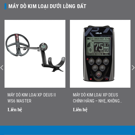
MÁY DÒ KIM LOẠI DƯỚI LÒNG ĐẤT
MÁY DÒ KIM LOẠI XP DEUS II
MÁY DÒ KIM LOẠI XP DEUS
WS6 MASTER
CHÍNH HÃNG – NHẸ, KHÔNG
DÂY, DÒ NHANH CHÍNH XÁC
Liên hệ
Liên hệ