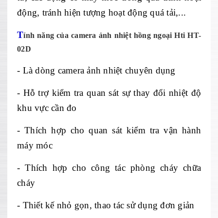
động, tr
ánh hi
ện tượng hoạt động qu
á t
ải,...
T
ính năng c
ủa camera ảnh nhiệt
hồng ngoại
Hti H
T
-
02D
- L
à dòng camera
ảnh nhiệt chuy
ên d
ụng
- Hỗ trợ kiểm tra quan s
át s
ự thay đổi nhiệt độ
khu vực cần đo
- Th
ích h
ợp cho quan s
át ki
ểm tra vận h
ành
máy móc
- Thích h
ợp cho c
ông tác phòng cháy ch
ữa
ch
áy
- Thi
ết kế nhỏ gọn, thao t
ác s
ử dụng đơn giản