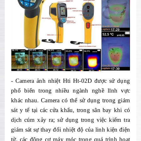
- Camera
ảnh nhiệt Hti Ht-02D được sử dụng
phổ biến trong nhiều ng
ành ngh
ề lĩnh vực
kh
ác nhau. Camera có th
ể sử dụng trong gi
ám
sát y t
ế tại c
ác c
ửa khẩu, trong s
ân bay khi có
d
ịch c
úm x
ảy ra; sử dụng trong việc kiểm tra
gi
ám sát s
ự thay đổi nhiệt độ của linh kiện điện
tử, c
ác đ
ộng cơ m
áy móc trong quá trình ho
ạt