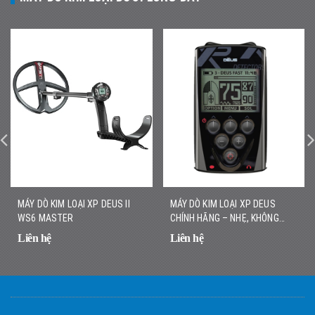
MÁY DÒ KIM LOẠI XP DEUS II
MÁY DÒ KIM LOẠI XP DEUS
WS6 MASTER
CHÍNH HÃNG – NHẸ, KHÔNG
DÂY, DÒ NHANH CHÍNH XÁC
Liên hệ
Liên hệ