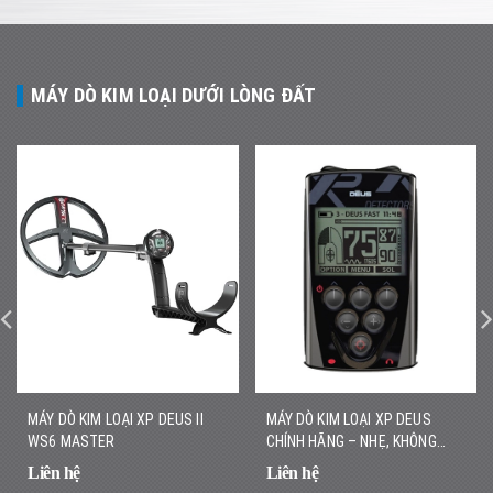
MÁY DÒ KIM LOẠI DƯỚI LÒNG ĐẤT
MÁY DÒ KIM LOẠI XP DEUS II
MÁY DÒ KIM LOẠI XP DEUS
WS6 MASTER
CHÍNH HÃNG – NHẸ, KHÔNG
DÂY, DÒ NHANH CHÍNH XÁC
Liên hệ
Liên hệ