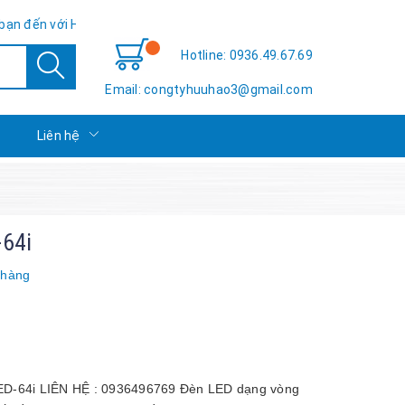
ới Hữu Hảo TSE - Sự hài lòng của bạn là thành công của chúng tôi!
Hotline: 0936.49.67.69
Email: congtyhuuhao3@gmail.com
c
Liên hệ
-64i
 hàng
ED-64i LIÊN HỆ : 0936496769 Đèn LED dạng vòng