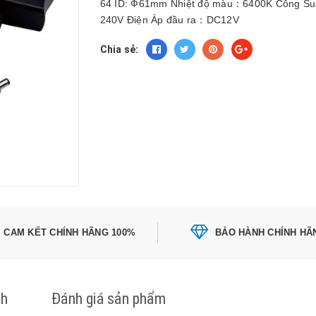
64 ID: Ф61mm Nhiệt độ màu：6400K Công Suất
240V Điện Áp đầu ra：DC12V
Chia sẻ:
CAM KẾT CHÍNH HÃNG 100%
BẢO HÀNH CHÍNH HÃ
ch
Đánh giá sản phẩm