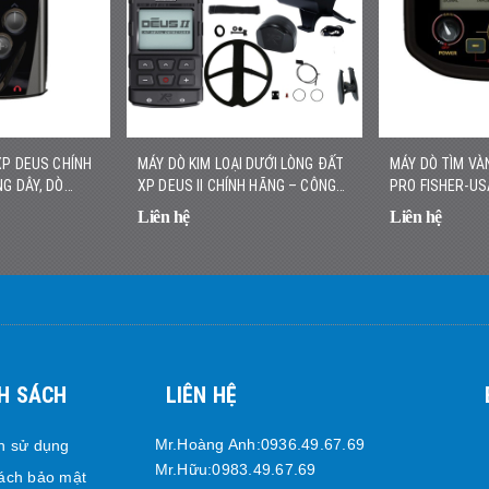
XP DEUS CHÍNH
MÁY DÒ KIM LOẠI DƯỚI LÒNG ĐẤT
MÁY DÒ TÌM VÀ
G DÂY, DÒ
XP DEUS II CHÍNH HÃNG – CÔNG
PRO FISHER-US
C
NGHỆ ĐA TẦN SỐ KHÔNG DÂY
VÀNG NHỎ, NHẸ
Liên hệ
Liên hệ
H SÁCH
LIÊN HỆ
Mr.Hoàng Anh:0936.49.67.69
h sử dụng
Mr.Hữu:0983.49.67.69
ách bảo mật