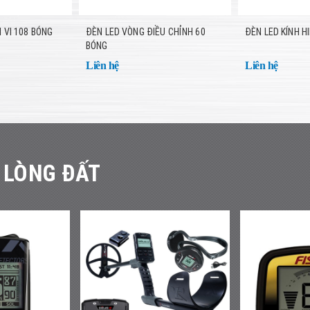
N VI 108 BÓNG
ĐÈN LED VÒNG ĐIỀU CHỈNH 60
ĐÈN LED KÍNH HI
BÓNG
Liên hệ
Liên hệ
 LÒNG ĐẤT