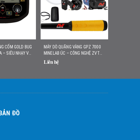
NG CỐM GOLD BUG
MÁY DÒ QUẶNG VÀNG GPZ 7000
MÁY DÒ VÀNG
A – SIÊU NHẠY VỚI
MINELAB ÚC – CÔNG NGHỆ ZVT
HÃNG – NHẸ,
, DỄ SỬ DỤNG
HIỆN ĐẠI, ĐỘ SÂU VƯỢT TRỘI
CAO
Liên hệ
Liên hệ
BẢN ĐỒ