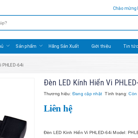
Chào mừng bạn đến v
hủ
Sản phẩm
Hãng Sản Xuất
Giới thiệu
Tin tứ
Vi PHLED-64i
Đèn LED Kính Hiển Vi PHLED
Thương hiệu:
Đang cập nhật
Tình trạng:
Còn
Liên hệ
Đèn LED Kính Hiển Vi PHLED-64i Model: PHL