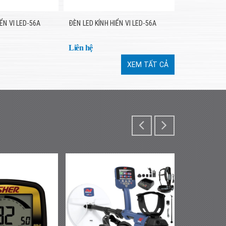
ỂN VI LED-56A
ĐÈN LED KÍNH HIỂN VI LED-56A
Liên hệ
XEM TẤT CẢ