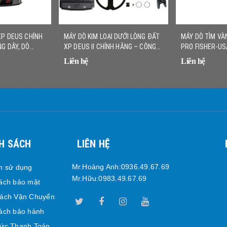
XP DEUS CHÍNH
MÁY DÒ KIM LOẠI DƯỚI LÒNG ĐẤT
MÁY DÒ TÌM VÀ
G DÂY, DÒ
XP DEUS II CHÍNH HÃNG – CÔNG
PRO FISHER-US
C
NGHỆ ĐA TẦN SỐ KHÔNG DÂY
VÀNG NHỎ, NHẸ
Liên hệ
Liên hệ
H SÁCH
LIÊN HỆ
Mr.Hoàng Anh:0936.49.67.69
h sử dụng
Mr.Hữu:0983.49.67.69
ách bảo mật
Sách Vận Chuyển
ách bảo hành
ức Thanh Toán