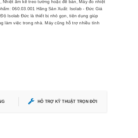
, Nhiệt ẩm kế treo tường hoặc để bàn, Máy đo nhiệt
phẩm: 060.03.001 Hãng Sản Xuất: Isolab - Đức Giá
 Isolab Đức là thiết bị nhỏ gọn, tiện dụng giúp
g làm việc trong nhà. Máy cũng hỗ trợ nhiều tính
NG
HỖ TRỢ KỸ THUẬT TRỌN ĐỜI