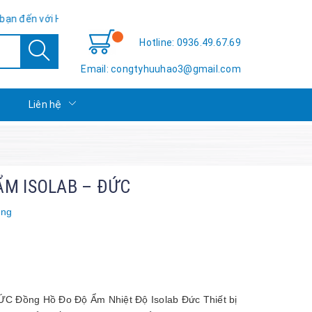
 Hữu Hảo TSE - Sự hài lòng của bạn là thành công của chúng tôi!
Hotline: 0936.49.67.69
Email: congtyhuuhao3@gmail.com
c
Liên hệ
ẨM ISOLAB – ĐỨC
àng
Đồng Hồ Đo Độ Ẩm Nhiệt Độ Isolab Đức Thiết bị