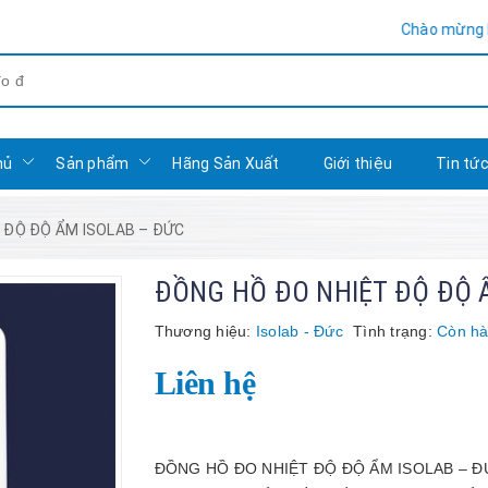
Chào mừng bạn đến với
hủ
Sản phẩm
Hãng Sản Xuất
Giới thiệu
Tin tứ
 ĐỘ ĐỘ ẨM ISOLAB – ĐỨC
ĐỒNG HỒ ĐO NHIỆT ĐỘ ĐỘ 
Thương hiệu:
Isolab - Đức
Tình trạng:
Còn h
Liên hệ
ĐỒNG HỒ ĐO NHIỆT ĐỘ ĐỘ ẨM ISOLAB – ĐỨC 