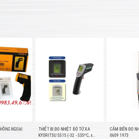
 HỒNG NGOẠI
THIẾT BỊ ĐO NHIỆT ĐỘ TỪ XA
CẢM BIẾN ĐO N
KYORITSU 5515 (-32 - 535ºC, ±
0609 1973