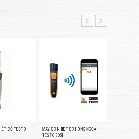
HIỆT ĐỘ TESTO
MÁY ĐO NHIỆT ĐỘ HỒNG NGOẠI
MÁY ĐO NHIỆT
TESTO 805I
605I