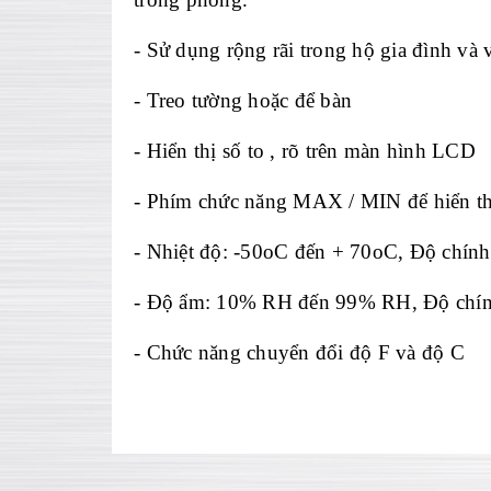
-
Sử dụng rộng r
ãi trong h
ộ gia đ
ình và 
-
Treo tường hoặc để b
àn
-
Hiển thị số to , r
õ trên màn hình LCD
- Phím ch
ức năng MAX / MIN để hiển th
-
Nhiệt độ: -50oC đến + 70oC, Độ ch
ính
- Đ
ộ ẩm: 10% RH đến 99% RH, Độ ch
í
- Ch
ức năng chuyển đổi độ F v
à đ
ộ C