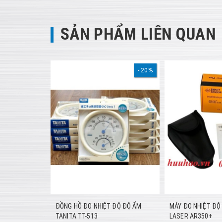
SẢN PHẨM LIÊN QUAN
20%
ĐỒNG HỒ ĐO NHIỆT ĐỘ ĐỘ ẨM
MÁY ĐO NHIỆT ĐỘ
TANITA TT-513
LASER AR350+