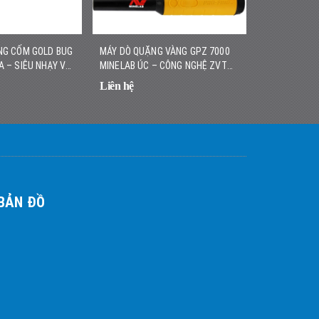
NG CỐM GOLD BUG
MÁY DÒ QUẶNG VÀNG GPZ 7000
MÁY DÒ VÀNG
A – SIÊU NHẠY VỚI
MINELAB ÚC – CÔNG NGHỆ ZVT
HÃNG – NHẸ,
, DỄ SỬ DỤNG
HIỆN ĐẠI, ĐỘ SÂU VƯỢT TRỘI
CAO
Liên hệ
Liên hệ
BẢN ĐỒ