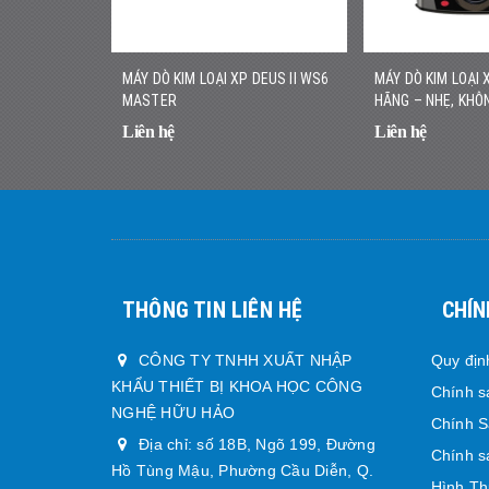
MÁY DÒ KIM LOẠI XP DEUS II WS6
MÁY DÒ KIM LOẠI 
MASTER
HÃNG – NHẸ, KHÔN
NHANH CHÍNH XÁ
Liên hệ
Liên hệ
THÔNG TIN LIÊN HỆ
CHÍN
CÔNG TY TNHH XUẤT NHẬP
Quy địn
KHẨU THIẾT BỊ KHOA HỌC CÔNG
Chính s
NGHỆ HỮU HẢO
Chính 
Địa chỉ: số 18B, Ngõ 199, Đường
Chính s
Hồ Tùng Mậu, Phường Cầu Diễn, Q.
Hình Th