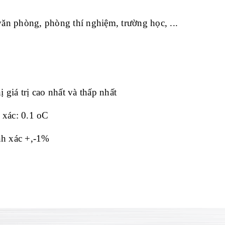
văn phòng, phòng thí nghi
ệm, trường học, ...
ị gi
á tr
ị cao nhất v
à th
ấp nhất
 xác: 0.1 oC
nh xác +,-1%