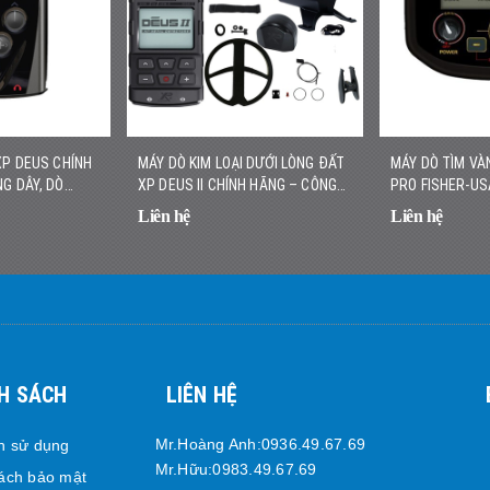
XP DEUS CHÍNH
MÁY DÒ KIM LOẠI DƯỚI LÒNG ĐẤT
MÁY DÒ TÌM VÀ
G DÂY, DÒ
XP DEUS II CHÍNH HÃNG – CÔNG
PRO FISHER-US
C
NGHỆ ĐA TẦN SỐ KHÔNG DÂY
VÀNG NHỎ, NHẸ
Liên hệ
Liên hệ
H SÁCH
LIÊN HỆ
Mr.Hoàng Anh:0936.49.67.69
h sử dụng
Mr.Hữu:0983.49.67.69
ách bảo mật