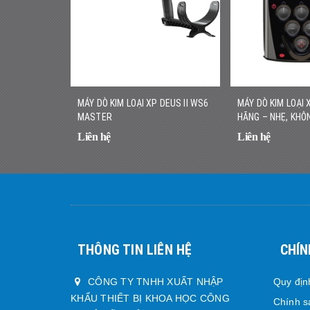
MÁY DÒ KIM LOẠI XP DEUS II WS6
MÁY DÒ KIM LOẠI 
MASTER
HÃNG – NHẸ, KHÔN
NHANH CHÍNH XÁ
Liên hệ
Liên hệ
THÔNG TIN LIÊN HỆ
CHÍN
CÔNG TY TNHH XUẤT NHẬP
Quy địn
KHẨU THIẾT BỊ KHOA HỌC CÔNG
Chính s