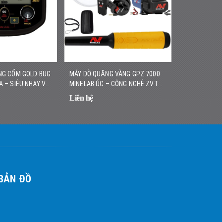
NG CỐM GOLD BUG
MÁY DÒ QUẶNG VÀNG GPZ 7000
MÁY DÒ VÀNG
A – SIÊU NHẠY VỚI
MINELAB ÚC – CÔNG NGHỆ ZVT
HÃNG – NHẸ,
, DỄ SỬ DỤNG
HIỆN ĐẠI, ĐỘ SÂU VƯỢT TRỘI
CAO
Liên hệ
Liên hệ
BẢN ĐỒ