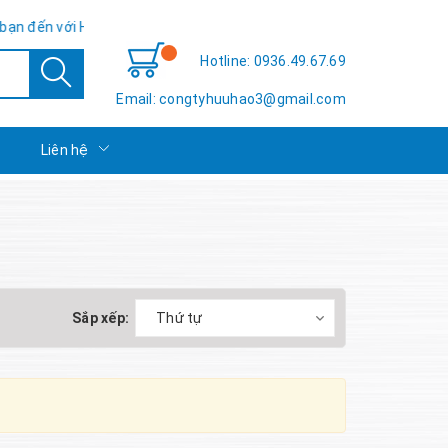
ới Hữu Hảo TSE - Sự hài lòng của bạn là thành công của chúng tôi!
Hotline: 0936.49.67.69
Email: congtyhuuhao3@gmail.com
c
Liên hệ
Sắp xếp:
Thứ tự