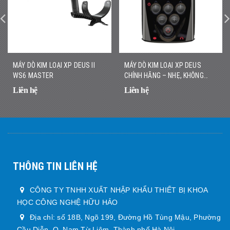
MÁY DÒ KIM LOẠI XP DEUS II
MÁY DÒ KIM LOẠI XP DEUS
WS6 MASTER
CHÍNH HÃNG – NHẸ, KHÔNG
DÂY, DÒ NHANH CHÍNH XÁC
Liên hệ
Liên hệ
THÔNG TIN LIÊN HỆ
CÔNG TY TNHH XUẤT NHẬP KHẨU THIẾT BỊ KHOA
HỌC CÔNG NGHỆ HỮU HẢO
Địa chỉ: số 18B, Ngõ 199, Đường Hồ Tùng Mậu, Phường
Cầu Diễn, Q. Nam Từ Liêm, Thành phố Hà Nội