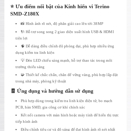
⭐ Ưu điểm nổi bật của Kính hiển vi Terino
SMD-Z180X
📸 Hình ảnh rõ nét, độ phân giải cao lên tới 38MP
🔌 Hỗ trợ song song 2 giao diện xuất hình USB & HDMI
tiện lợi
🧠 Dễ dàng điều chỉnh độ phóng đại, phù hợp nhiều ứng
dụng kiểm tra linh kiện
💡 Đèn LED chiếu sáng mạnh, hỗ trợ thao tác trong môi
trường thiếu sáng
🧩 Thiết kế chắc chắn, chân đế vững vàng, phù hợp lắp đặt
trong nhà máy, phòng kỹ thuật
🧾 Ứng dụng và hướng dẫn sử dụng
Phù hợp dùng trong kiểm tra linh kiện điện tử, bo mạch
PCB, hàn SMD, gia công cơ khí chính xác
Kết nối camera với màn hình hoặc máy tính để hiển thị trực
tiếp hình ảnh
Điều chỉnh tiêu cự và độ sáng để đạt hình ảnh rõ nét nhất