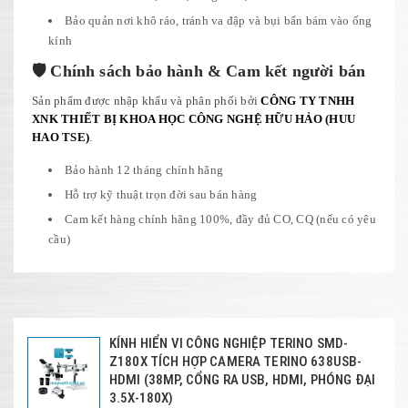
Bảo quản nơi khô ráo, tránh va đập và bụi bẩn bám vào ống
kính
🛡️ Chính sách bảo hành & Cam kết người bán
Sản phẩm được nhập khẩu và phân phối bởi
CÔNG TY TNHH
XNK THIẾT BỊ KHOA HỌC CÔNG NGHỆ HỮU HẢO (HUU
HAO TSE)
.
Bảo hành 12 tháng chính hãng
Hỗ trợ kỹ thuật trọn đời sau bán hàng
Cam kết hàng chính hãng 100%, đầy đủ CO, CQ (nếu có yêu
cầu)
KÍNH HIỂN VI CÔNG NGHIỆP TERINO SMD-
Z180X TÍCH HỢP CAMERA TERINO 638USB-
HDMI (38MP, CỔNG RA USB, HDMI, PHÓNG ĐẠI
3.5X-180X)