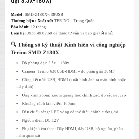
đại 3.5x-180X)
Model:
SMD-Z180X-638USB
Thương hiệu / Xuất xứ:
TERINO – Trung Quốc
Bảo hành:
12 tháng
Liên hệ:
0936.49.67.69 để được tư vấn và báo giá tốt nhất
🔍 Thông số kỹ thuật Kính hiển vi công nghiệp
Terino SMD-Z180X
Độ phóng đại: 3.5x – 180x
Camera: Terino 638USB-HDMI – độ phân giải 38MP
Cổng kết nối: USB, HDMI (xuất hình ảnh ra màn hình hoặc
máy tính)
Ống kính zoom: Zoom quang học chính xác, độ sắc nét cao
Khoảng cách làm việc: 100mm
Đèn chiếu sáng: LED vòng có thể điều chỉnh cường độ
Nguồn điện: DC 12V
Phụ kiện kèm theo: Dây HDMI, dây USB, bộ nguồn, phần
mềm quan sát