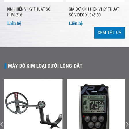
KÍNH HIỂN VI KỸ THUẬT SỐ
GIÁ ĐỠ KÍNH HIỂN VI KỸ THUẬT
HHM-216
SỐ VIDEO XLB45-B3
Liên hệ
Liên hệ
XEM TẤT CẢ
MÁY DÒ KIM LOẠI DƯỚI LÒNG ĐẤT