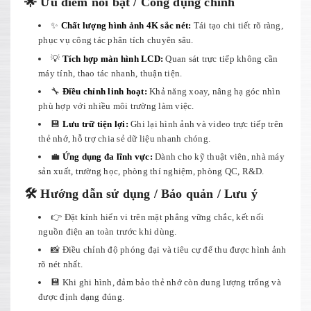
🌟 Ưu điểm nổi bật / Công dụng chính
✨
Chất lượng hình ảnh 4K sắc nét:
Tái tạo chi tiết rõ ràng,
phục vụ công tác phân tích chuyên sâu.
💡
Tích hợp màn hình LCD:
Quan sát trực tiếp không cần
máy tính, thao tác nhanh, thuận tiện.
🔧
Điều chỉnh linh hoạt:
Khả năng xoay, nâng hạ góc nhìn
phù hợp với nhiều môi trường làm việc.
💾
Lưu trữ tiện lợi:
Ghi lại hình ảnh và video trực tiếp trên
thẻ nhớ, hỗ trợ chia sẻ dữ liệu nhanh chóng.
💼
Ứng dụng đa lĩnh vực:
Dành cho kỹ thuật viên, nhà máy
sản xuất, trường học, phòng thí nghiệm, phòng QC, R&D.
🛠️ Hướng dẫn sử dụng / Bảo quản / Lưu ý
👉 Đặt kính hiển vi trên mặt phẳng vững chắc, kết nối
nguồn điện an toàn trước khi dùng.
📸 Điều chỉnh độ phóng đại và tiêu cự để thu được hình ảnh
rõ nét nhất.
💾 Khi ghi hình, đảm bảo thẻ nhớ còn dung lượng trống và
được định dạng đúng.