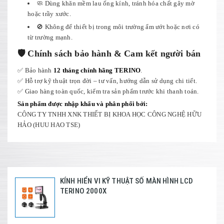
🧼 Dùng khăn mềm lau ống kính, tránh hóa chất gây mờ
hoặc trầy xước.
🚫 Không để thiết bị trong môi trường ẩm ướt hoặc nơi có
từ trường mạnh.
🛡️ Chính sách bảo hành & Cam kết người bán
✅ Bảo hành
12 tháng chính hãng TERINO
.
✅ Hỗ trợ kỹ thuật trọn đời – tư vấn, hướng dẫn sử dụng chi tiết.
✅ Giao hàng toàn quốc, kiểm tra sản phẩm trước khi thanh toán.
Sản phẩm được nhập khẩu và phân phối bởi:
CÔNG TY TNHH XNK THIẾT BỊ KHOA HỌC CÔNG NGHỆ HỮU
HẢO (HUU HAO TSE)
KÍNH HIỂN VI KỸ THUẬT SỐ MÀN HÌNH LCD
TERINO 2000X