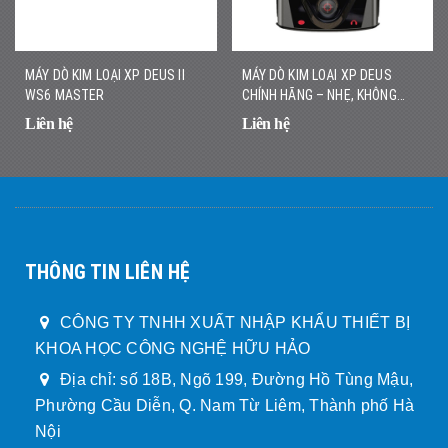
MÁY DÒ KIM LOẠI XP DEUS II
MÁY DÒ KIM LOẠI XP DEUS
WS6 MASTER
CHÍNH HÃNG – NHẸ, KHÔNG
DÂY, DÒ NHANH CHÍNH XÁC
Liên hệ
Liên hệ
THÔNG TIN LIÊN HỆ
CÔNG TY TNHH XUẤT NHẬP KHẨU THIẾT BỊ
KHOA HỌC CÔNG NGHỆ HỮU HẢO
Địa chỉ: số 18B, Ngõ 199, Đường Hồ Tùng Mậu,
Phường Cầu Diễn, Q. Nam Từ Liêm, Thành phố Hà
Nội