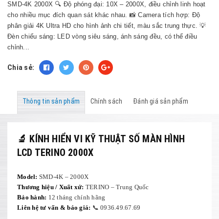
SMD-4K 2000X 🔍 Độ phóng đại: 10X – 2000X, điều chỉnh linh hoạt
cho nhiều mục đích quan sát khác nhau. 📸 Camera tích hợp: Độ
phân giải 4K Ultra HD cho hình ảnh chi tiết, màu sắc trung thực. 💡
Đèn chiếu sáng: LED vòng siêu sáng, ánh sáng đều, có thể điều
chỉnh...
Chia sẻ:
Thông tin sản phẩm
Chính sách
Đánh giá sản phẩm
🔬 KÍNH HIỂN VI KỸ THUẬT SỐ MÀN HÌNH
LCD TERINO 2000X
Model:
SMD-4K – 2000X
Thương hiệu / Xuất xứ:
TERINO – Trung Quốc
Bảo hành:
12 tháng chính hãng
Liên hệ tư vấn & báo giá:
📞 0936.49.67.69