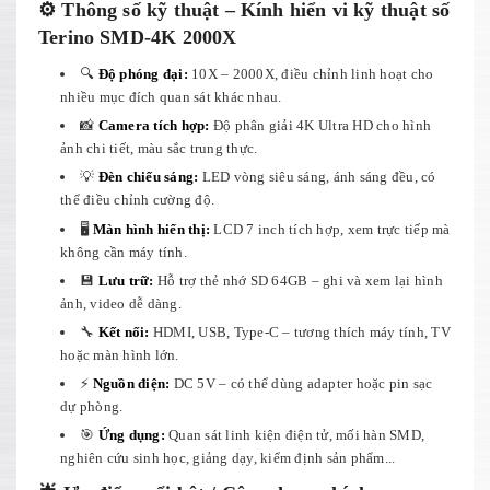
⚙️ Thông số kỹ thuật – Kính hiển vi kỹ thuật số
Terino SMD-4K 2000X
🔍
Độ phóng đại:
10X – 2000X, điều chỉnh linh hoạt cho
nhiều mục đích quan sát khác nhau.
📸
Camera tích hợp:
Độ phân giải 4K Ultra HD cho hình
ảnh chi tiết, màu sắc trung thực.
💡
Đèn chiếu sáng:
LED vòng siêu sáng, ánh sáng đều, có
thể điều chỉnh cường độ.
🖥️
Màn hình hiển thị:
LCD 7 inch tích hợp, xem trực tiếp mà
không cần máy tính.
💾
Lưu trữ:
Hỗ trợ thẻ nhớ SD 64GB – ghi và xem lại hình
ảnh, video dễ dàng.
🔧
Kết nối:
HDMI, USB, Type-C – tương thích máy tính, TV
hoặc màn hình lớn.
⚡
Nguồn điện:
DC 5V – có thể dùng adapter hoặc pin sạc
dự phòng.
🎯
Ứng dụng:
Quan sát linh kiện điện tử, mối hàn SMD,
nghiên cứu sinh học, giảng dạy, kiểm định sản phẩm...