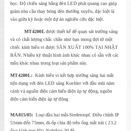
học. Độ chiếu sáng bằng đèn LED phát quang cao giúp
giảm nhu cầu thay bóng đèn thường xuyên, đặc biệt là
vào giữa kỳ hoặc một dự án nghiên cứu đặc biệt.
MT4200L
được thiết kế để quan sát trường sáng
và có chất lượng chắc chắn như bạn mong đợi từ một
chiếc kính hiển vi được SẢN XUẤT 100% TẠI NHẬT
BẢN. Nhiều kỹ thuật hình ảnh khác nhau có sẵn với các
mẫu khác nhau trong loạt sản phẩm này.
MT4200L:
Kính hiển vi kết hợp trường sáng hai mắt
tiện dụng với đèn LED sáng Koehler với đầu mũi năm
cánh và nguồn điện cảm biến điện áp tự động, nguồn
điện cảm biến điện áp tự động
MA815/05:
Loại đầu hai mắt-Siedentopf. Điều chỉnh IP
53mm đến 75mm, đi-ốp chia độ trên ống mắt trái ( 23.2
ống kính mm ID). Nghiêng 30 độ