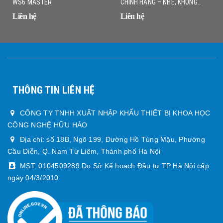
WS6 MASTER
CHÍNH HÃNG – NHẸ, KHÔNG
DÂY, DÒ NHANH CHÍNH XÁC
Liên hệ
Liên hệ
THÔNG TIN LIÊN HỆ
CÔNG TY TNHH XUẤT NHẬP KHẨU THIẾT BỊ KHOA HỌC
CÔNG NGHỆ HỮU HẢO
Địa chỉ: số 18B, Ngõ 199, Đường Hồ Tùng Mậu, Phường
Cầu Diễn, Q. Nam Từ Liêm, Thành phố Hà Nội
MST: 0104509289 Do Sở Kế hoạch Đầu tư TP Hà Nội cấp
ngày 04/3/2010