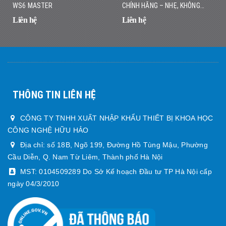
WS6 MASTER
CHÍNH HÃNG – NHẸ, KHÔNG
DÂY, DÒ NHANH CHÍNH XÁC
Liên hệ
Liên hệ
THÔNG TIN LIÊN HỆ
CÔNG TY TNHH XUẤT NHẬP KHẨU THIẾT BỊ KHOA HỌC
CÔNG NGHỆ HỮU HẢO
Địa chỉ: số 18B, Ngõ 199, Đường Hồ Tùng Mậu, Phường
Cầu Diễn, Q. Nam Từ Liêm, Thành phố Hà Nội
MST: 0104509289 Do Sở Kế hoạch Đầu tư TP Hà Nội cấp
ngày 04/3/2010