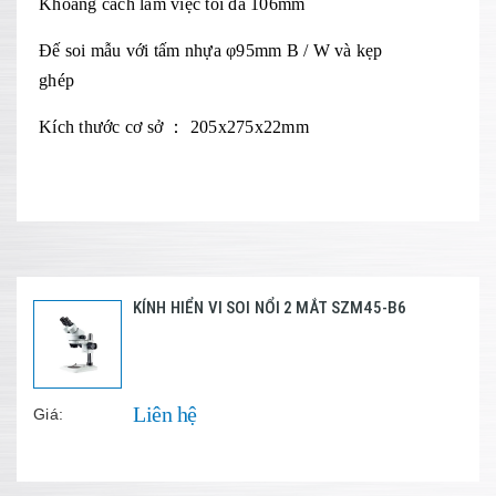
Khoảng cách làm việc tối đa 106mm
Đế soi mẫu với tấm nhựa φ95mm B / W và kẹp
ghép
Kích thước cơ sở
：
205x275x22mm
KÍNH HIỂN VI SOI NỔI 2 MẮT SZM45-B6
Liên hệ
Giá: