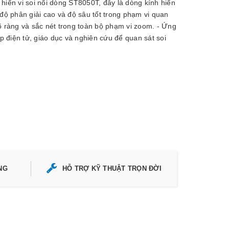
 hiển vi soi nổi dòng ST8050T, đây là dòng kính hiển
 độ phân giải cao và độ sâu tốt trong phạm vi quan
rõ ràng và sắc nét trong toàn bộ phạm vi zoom. - Ứng
 điện tử, giáo dục và nghiên cứu để quan sát soi
NG
HỖ TRỢ KỸ THUẬT TRỌN ĐỜI