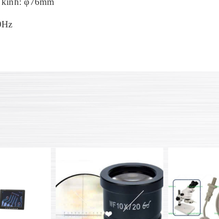
g kính: φ76mm
0Hz