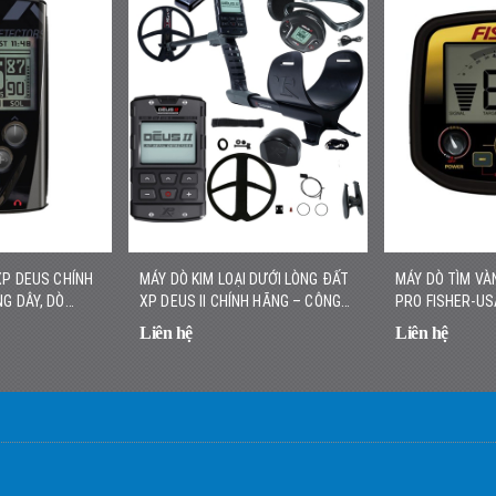
XP DEUS CHÍNH
MÁY DÒ KIM LOẠI DƯỚI LÒNG ĐẤT
MÁY DÒ TÌM VÀ
G DÂY, DÒ
XP DEUS II CHÍNH HÃNG – CÔNG
PRO FISHER-US
C
NGHỆ ĐA TẦN SỐ KHÔNG DÂY
VÀNG NHỎ, NHẸ
Liên hệ
Liên hệ