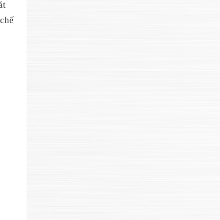
át
 chế