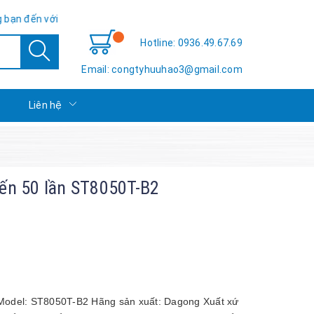
ới Hữu Hảo TSE - Sự hài lòng của bạn là thành công của chúng tôi!
Hotline: 0936.49.67.69
Email: congtyhuuhao3@gmail.com
c
Liên hệ
 đến 50 lần ST8050T-B2
2 Model: ST8050T-B2 Hãng sản xuất: Dagong Xuất xứ