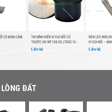
 NỔI CÓ MÀN CẢM
THỊ KÍNH HIỂN VI SOI NỔI CÓ
ĐÈN LED WR63H
THƯỚC ĐO WF10X/20 (TRẮC VI
VI SOI NỔI – Á
THỊ KÍNH)- QUAN SÁT CHI TIẾT, ĐO
QUAN SÁT RÕ TỪ
Liên hệ
Liên hệ
LƯỜNG CHÍNH XÁC
 LÒNG ĐẤT