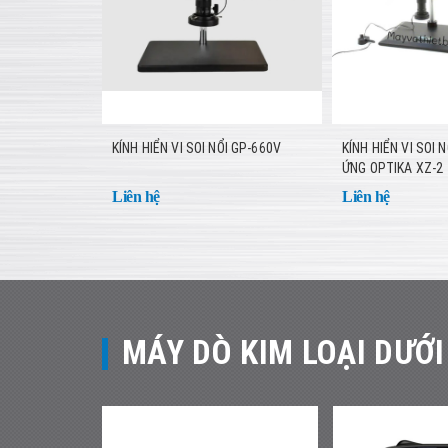
KÍNH HIỂN VI SOI NỔI GP-660V
KÍNH HIỂN VI SOI
ỨNG OPTIKA XZ-2
Liên hệ
Liên hệ
MÁY DÒ KIM LOẠI DƯỚI