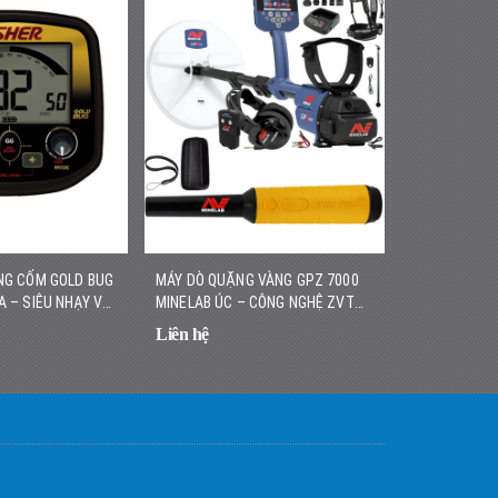
NG CỐM GOLD BUG
MÁY DÒ QUẶNG VÀNG GPZ 7000
MÁY DÒ VÀNG
A – SIÊU NHẠY VỚI
MINELAB ÚC – CÔNG NGHỆ ZVT
HÃNG – NHẸ,
, DỄ SỬ DỤNG
HIỆN ĐẠI, ĐỘ SÂU VƯỢT TRỘI
CAO
Liên hệ
Liên hệ