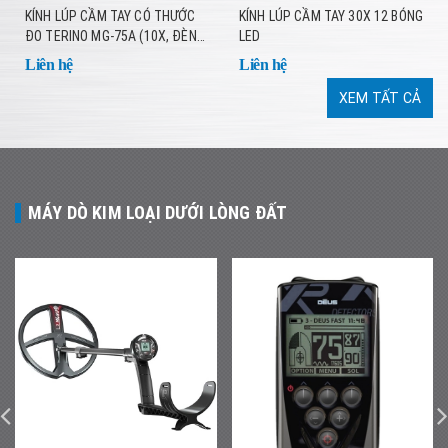
KÍNH LÚP CẦM TAY CÓ THƯỚC
KÍNH LÚP CẦM TAY 30X 12 BÓNG
ĐO TERINO MG-75A (10X, ĐÈN
LED
LED, KÈM PIN SẠC)
Liên hệ
Liên hệ
XEM TẤT CẢ
MÁY DÒ KIM LOẠI DƯỚI LÒNG ĐẤT