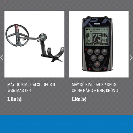
MÁY DÒ KIM LOẠI XP DEUS II
MÁY DÒ KIM LOẠI XP DEUS
WS6 MASTER
CHÍNH HÃNG – NHẸ, KHÔNG
DÂY, DÒ NHANH CHÍNH XÁC
Liên hệ
Liên hệ