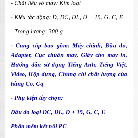
- Ch
ất li
êu v
ỏ m
áy: Kim lo
ại
-
Kiểu t
ác đ
ộng: D, DC, DL, D + 15, G, C, E
-
Trọng lượng: 300 g
-
Cung cấp bao gồm: M
áy chính, Đ
ầu đo,
Adapter
,
Cục chuẩn m
áy, Giấy cho máy in,
Hư
ớng dẫn sử dụng Tiếng Anh, Tiếng Việt,
Video,
Hộp đựng, Chứng chỉ chất lượng của
h
ãng Co, Cq
- Phụ kiện tùy chọn:
Đầu đo loại DC, DL, D + 15, G, C, E
Phần mềm kết nối PC