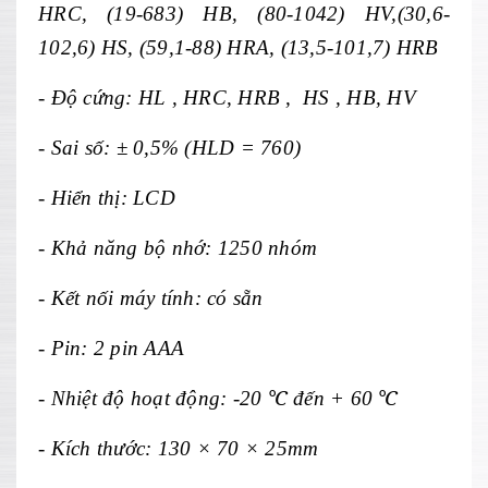
HRC, (19-683) HB, (80-1042) HV,(30,6-
102,6) HS, (59,1-88) HRA, (13,5-101,7) HRB
-
Độ cứng: HL , HRC, HRB , HS , HB, HV
-
Sai số:
± 0,5% (HLD = 760)
- Hi
ển thị: LCD
-
Khả năng bộ nhớ: 1250 nh
óm
- K
ết nối m
áy tính: có s
ẵn
-
Pin: 2 pin AAA
-
Nhiệt độ hoạt động: -20
℃
đ
ến + 60
℃
- Kích thư
ớc: 130
× 70 × 25mm