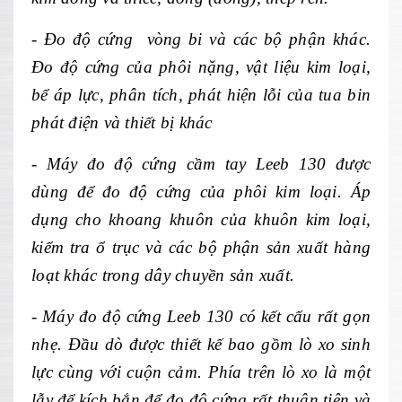
- Đo đ
ộ cứng v
òng bi và các b
ộ phận kh
ác.
Đo đ
ộ cứng của ph
ôi n
ặng, vật liệu kim loại,
bể
áp l
ực, ph
ân tích, phát hi
ện lỗi của tua bin
ph
át đi
ện v
à thi
ết bị kh
ác
- Máy đo độ cứng cầm tay Leeb 130 được
dùng để đo độ cứng của phôi kim loại. Áp
dụng cho khoang khuôn của khuôn kim loại,
kiểm tra ổ trục và các bộ phận sản xuất hàng
loạt khác trong dây chuyền sản xuất.
- Máy đo độ cứng Leeb 130 có kết cấu rất gọn
nhẹ. Đầu dò được thiết kế bao gồm lò xo sinh
lực cùng với cuộn cảm. Phía trên lò xo là một
lẫy để kích bắn để đo độ cứng rất thuận tiện và