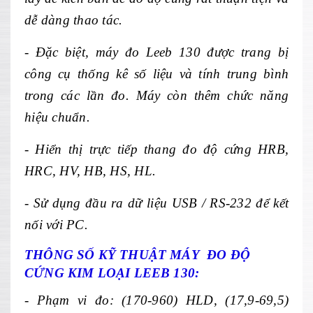
dễ dàng thao tác.
- Đặc biệt, máy đo Leeb 130 được trang bị
công cụ thống kê số liệu và tính trung bình
trong các lần đo. Máy còn thêm chức năng
hiệu chuẩn.
- Hiển thị trực tiếp thang đo độ cứng HRB,
HRC, HV, HB, HS, HL.
- S
ử dụng đầu ra dữ liệu USB / RS-232 để kết
nối với PC.
TH
ÔNG SỐ KỸ THUẬT MÁY ĐO Đ
Ộ
CỨNG KIM LOẠI
LEEB 130:
- Ph
ạm vi đo: (170-960) HLD, (17,9-69,5)