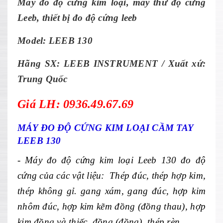
Máy đo độ cứng kim loại, máy thử độ cứng
Leeb, thiết bị đo độ cứng leeb
Model:
LEEB 130
Hãng SX: LEEB INSTRUMENT / Xuất xứ:
Trung Quốc
Giá LH: 0936.49.67.69
M
ÁY ĐO Đ
Ộ CỨNG KIM LOẠI C
ẦM TAY
LEEB 130
- Máy đo đ
ộ cứng kim loa
̣i Leeb 130
đo đ
ộ
cứng c
ủa c
ác v
ật liệu: Th
ép đúc, thép h
ợp kim,
th
ép không g
ỉ. gang x
ám, gang đúc, h
ợp kim
nh
ôm đúc, h
ợp kim kẽm đồng (đồng thau), hợp
kim đồng v
à thi
ếc, đồng (đồng), th
ép rèn.