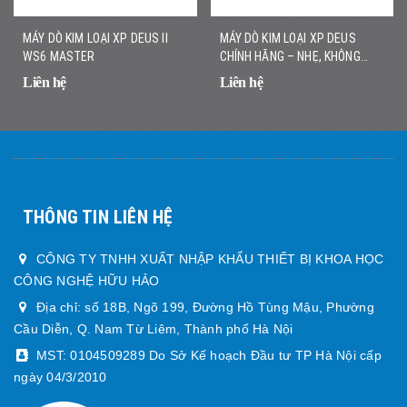
MÁY DÒ KIM LOẠI XP DEUS II
MÁY DÒ KIM LOẠI XP DEUS
WS6 MASTER
CHÍNH HÃNG – NHẸ, KHÔNG
DÂY, DÒ NHANH CHÍNH XÁC
Liên hệ
Liên hệ
THÔNG TIN LIÊN HỆ
CÔNG TY TNHH XUẤT NHẬP KHẨU THIẾT BỊ KHOA HỌC
CÔNG NGHỆ HỮU HẢO
Địa chỉ: số 18B, Ngõ 199, Đường Hồ Tùng Mậu, Phường
Cầu Diễn, Q. Nam Từ Liêm, Thành phố Hà Nội
MST: 0104509289 Do Sở Kế hoạch Đầu tư TP Hà Nội cấp
ngày 04/3/2010