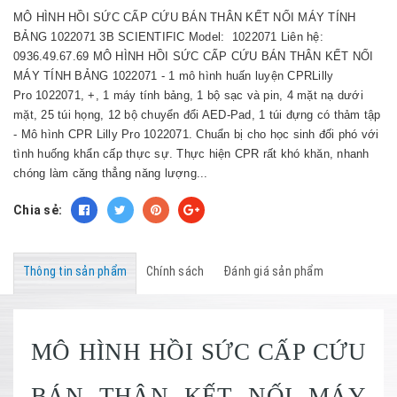
MÔ HÌNH HỒI SỨC CẤP CỨU BÁN THÂN KẾT NỐI MÁY TÍNH
BẢNG 1022071 3B SCIENTIFIC Model: 1022071 Liên hệ:
0936.49.67.69 MÔ HÌNH HỒI SỨC CẤP CỨU BÁN THÂN KẾT NỐI
MÁY TÍNH BẢNG 1022071 - 1 mô hình huấn luyện CPRLilly
Pro 1022071, +, 1 máy tính bảng, 1 bộ sạc và pin, 4 mặt nạ dưới
mặt, 25 túi họng, 12 bộ chuyển đổi AED-Pad, 1 túi đựng có thảm tập
- Mô hình CPR Lilly Pro 1022071. Chuẩn bị cho học sinh đối phó với
tình huống khẩn cấp thực sự. Thực hiện CPR rất khó khăn, nhanh
chóng làm căng thẳng năng lượng...
Chia sẻ:
Thông tin sản phẩm
Chính sách
Đánh giá sản phẩm
MÔ HÌNH HỒI SỨC CẤP CỨU
BÁN THÂN KẾT NỐI MÁY