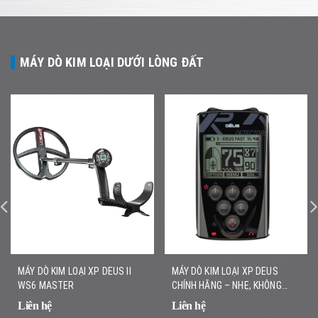
MÁY DÒ KIM LOẠI DƯỚI LÒNG ĐẤT
MÁY DÒ KIM LOẠI XP DEUS II
MÁY DÒ KIM LOẠI XP DEUS
WS6 MASTER
CHÍNH HÃNG – NHẸ, KHÔNG
DÂY, DÒ NHANH CHÍNH XÁC
Liên hệ
Liên hệ