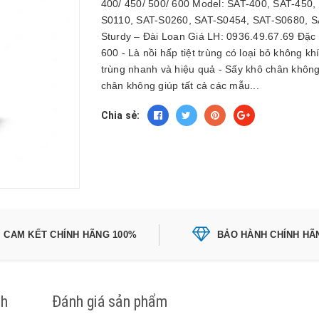
400/ 450/ 500/ 600 Model: SAT-400, SAT-450,
S0110, SAT-S0260, SAT-S0454, SAT-S0680, S
Sturdy – Đài Loan Giá LH: 0936.49.67.69 Đặc đ
600 - Là nồi hấp tiệt trùng có loại bỏ không kh
trùng nhanh và hiệu quả - Sấy khô chân không
chân không giúp tất cả các mẫu...
Chia sẻ:
CAM KẾT CHÍNH HÃNG 100%
BẢO HÀNH CHÍNH HÃ
ch
Đánh giá sản phẩm