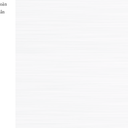
hoàn
cân