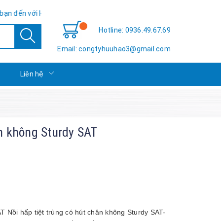
Hữu Hảo TSE - Sự hài lòng của bạn là thành công của chúng tôi!
Hotline: 0936.49.67.69
Email: congtyhuuhao3@gmail.com
c
Liên hệ
ân không Sturdy SAT
AT Nồi hấp tiệt trùng có hút chân không Sturdy SAT-