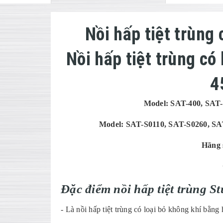
N
ồi hấp tiệt tr
ùng 
N
ồi hấp tiệt tr
ùng có 
4
Model:
SAT-400, SAT-
Model: SAT-S0110, SAT-S0260, SA
Hãng 
Đ
ặc điểm nồi hấp tiệt tr
ùng St
- Là nồi hấp tiệt trùng có loại bỏ không khí bằng 