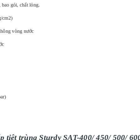
 bao gói, chất lỏng.
kg/cm2)
 không vòng nước
ớc
ar)
 tiệt tr
ùng Sturdy SAT-400/ 450/ 500/ 60