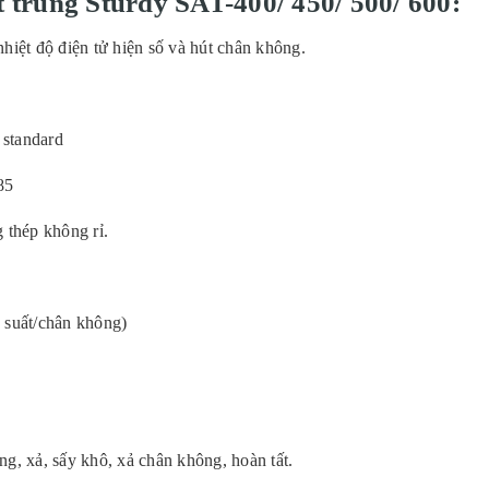
 tr
ùng Sturdy SAT-400/ 450/ 500/ 600:
nhiệt độ điện tử hiện số và hút chân không.
 standard
85
 thép không rỉ.
p suất/chân không)
ùng, xả, sấy khô, xả chân không, hoàn tất.