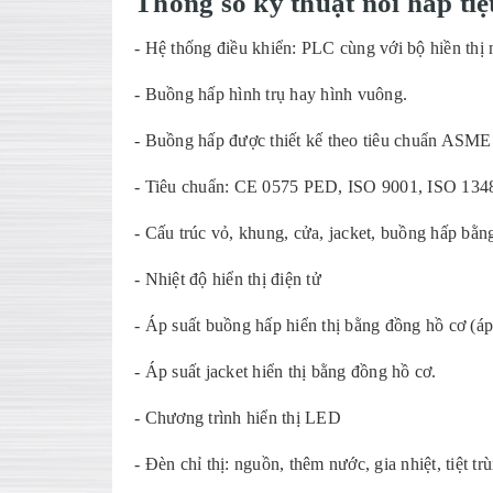
Thông s
ố kỹ thuật nồi hấp tiệt
- Hệ thống điều khiển: PLC cùng với bộ hiền thị 
- Buồng hấp hình trụ hay hình vuông.
- Buồng hấp được thiết kế theo tiêu chuẩn ASME
- Tiêu chuẩn: CE 0575 PED, ISO 9001, ISO 134
- Cấu trúc vỏ, khung, cửa, jacket, buồng hấp bằng
- Nhiệt độ hiển thị điện tử
- Áp suất buồng hấp hiển thị bằng đồng hồ cơ (á
- Áp suất jacket hiển thị bằng đồng hồ cơ.
- Chương trình hiển thị LED
- Đèn chỉ thị: nguồn, thêm nước, gia nhiệt, tiệt tr