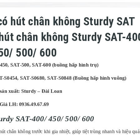
có hút chân không Sturdy SAT
hút chân không Sturdy SAT-40
50/ 500/ 600
450, SAT-500, SAT-600
(bu
ồng hấp h
ình tr
ụ
)
T-S0454, SAT-S0680, SAT-S0848 (
Buồng hấp h
ình vuông)
s
ản xuất: Sturdy – Đ
ài Loan
Giá LH: 0936.49.67.69
urdy SAT-400/ 450/ 500/ 600
hút chân không trước khi gia nhiệt, giúp tiệt trùng nhanh và hiệu quả