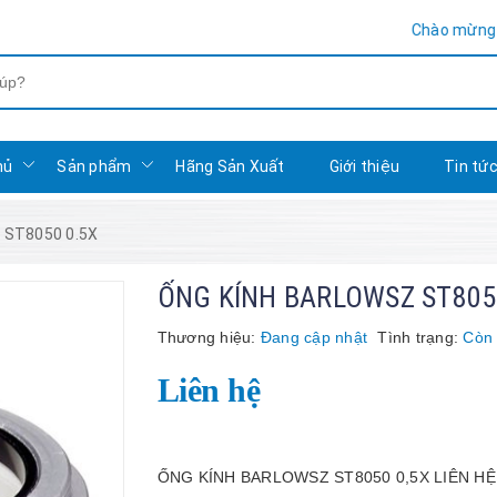
Chào mừng bạn đến
hủ
Sản phẩm
Hãng Sản Xuất
Giới thiệu
Tin tứ
 ST8050 0.5X
ỐNG KÍNH BARLOWSZ ST805
Thương hiệu:
Đang cập nhật
Tình trạng:
Còn
Liên hệ
ỐNG KÍNH BARLOWSZ ST8050 0,5X LIÊN HỆ: 