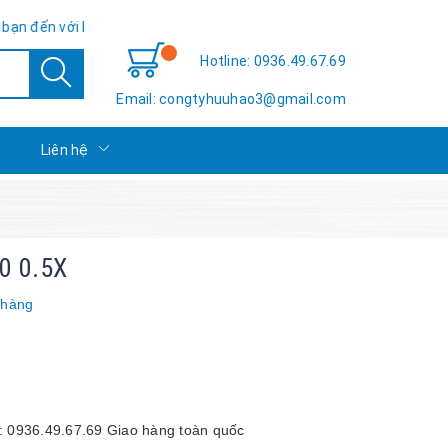
 với Hữu Hảo TSE - Sự hài lòng của bạn là thành công của chúng tô
Hotline: 0936.49.67.69
Email: congtyhuuhao3@gmail.com
c
Liên hệ
0 0.5X
 hàng
0936.49.67.69 Giao hàng toàn quốc