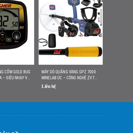
NG CỐM GOLD BUG
MÁY DÒ QUẶNG VÀNG GPZ 7000
MÁY DÒ VÀNG
A – SIÊU NHẠY VỚI
MINELAB ÚC – CÔNG NGHỆ ZVT
HÃNG – NHẸ,
, DỄ SỬ DỤNG
HIỆN ĐẠI, ĐỘ SÂU VƯỢT TRỘI
CAO
Liên hệ
Liên hệ