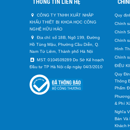
THÔNG TIN LIÊN HỆ
CHÍN
CÔNG TY TNHH XUẤT NHẬP
Quy địn
KHẨU THIẾT BỊ KHOA HỌC CÔNG
Chính s
NGHỆ HỮU HẢO
Chính 
Địa chỉ: số 18B, Ngõ 199, Đường
Chính s
Hồ Tùng Mậu, Phường Cầu Diễn, Q.
Hình Th
Nam Từ Liêm, Thành phố Hà Nội
Chính s
MST: 0104509289 Do Sở Kế hoạch
ĐIỀU K
Đầu tư TP Hà Nội cấp ngày 04/3/2010
Quy Địn
Thông B
Phẩm Đổ
Phương
& Phí X
Nghĩa V
Bán Và 
Khách H