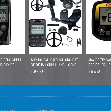
XP DEUS CHÍNH
MÁY DÒ KIM LOẠI DƯỚI LÒNG ĐẤT
MÁY DÒ TÌM VÀ
G DÂY, DÒ
XP DEUS II CHÍNH HÃNG – CÔNG
PRO FISHER-US
C
NGHỆ ĐA TẦN SỐ KHÔNG DÂY
VÀNG NHỎ, NHẸ
Liên hệ
Liên hệ