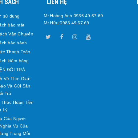
H SÁCH
LIÊN HỆ
Mr.Hoàng Anh:0936.49.67.69
h sử dụng
Mr.Hữu:0983.49.67.69
ách bảo mật
Sách Vận Chuyển
ách bảo hành
ức Thanh Toán
ách kiểm hàng
IỆN ĐỔI TRẢ
h Về Thời Gian
áo Và Gửi Sản
i Trả
 Thức Hoàn Tiền
ử Lý
ụ Của Người
Nghĩa Vụ Của
àng Trong Mỗi