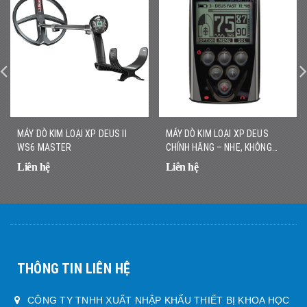
MÁY DÒ KIM LOẠI XP DEUS II
MÁY DÒ KIM LOẠI XP DEUS
WS6 MASTER
CHÍNH HÃNG – NHẸ, KHÔNG
DÂY, DÒ NHANH CHÍNH XÁC
Liên hệ
Liên hệ
THÔNG TIN LIÊN HỆ
CÔNG TY TNHH XUẤT NHẬP KHẨU THIẾT BỊ KHOA HỌC