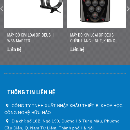
MÁY DÒ KIM LOẠI XP DEUS II
MÁY DÒ KIM LOẠI XP DEUS
WS6 MASTER
CHÍNH HÃNG – NHẸ, KHÔNG
DÂY, DÒ NHANH CHÍNH XÁC
Liên hệ
Liên hệ
THÔNG TIN LIÊN HỆ
CÔNG TY TNHH XUẤT NHẬP KHẨU THIẾT BỊ KHOA HỌC
CÔNG NGHỆ HỮU HẢO
Địa chỉ: số 18B, Ngõ 199, Đường Hồ Tùng Mậu, Phường
Cầu Diễn, Q. Nam Từ Liêm, Thành phố Hà Nội