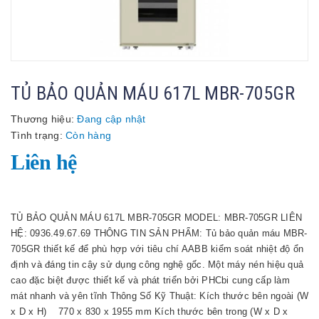
TỦ BẢO QUẢN MÁU 617L MBR-705GR
Thương hiệu:
Đang cập nhật
Tình trạng:
Còn hàng
Liên hệ
TỦ BẢO QUẢN MÁU 617L MBR-705GR MODEL: MBR-705GR LIÊN
HỆ: 0936.49.67.69 THÔNG TIN SẢN PHẨM: Tủ bảo quản máu MBR-
705GR thiết kế để phù hợp với tiêu chí AABB kiểm soát nhiệt độ ổn
định và đáng tin cậy sử dụng công nghệ gốc. Một máy nén hiệu quả
cao đặc biệt được thiết kế và phát triển bởi PHCbi cung cấp làm
mát nhanh và yên tĩnh Thông Số Kỹ Thuật: Kích thước bên ngoài (W
x D x H) 770 x 830 x 1955 mm Kích thước bên trong (W x D x