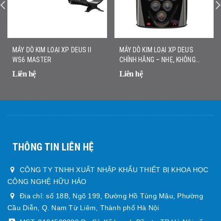
MÁY DÒ KIM LOẠI XP DEUS II
MÁY DÒ KIM LOẠI XP DEUS
WS6 MASTER
CHÍNH HÃNG – NHẸ, KHÔNG
DÂY, DÒ NHANH CHÍNH XÁC
Liên hệ
Liên hệ
THÔNG TIN LIÊN HỆ
CÔNG TY TNHH XUẤT NHẬP KHẨU THIẾT BỊ KHOA HỌC
CÔNG NGHỆ HỮU HẢO
Địa chỉ: số 18B, Ngõ 199, Đường Hồ Tùng Mậu, Phường
Cầu Diễn, Q. Nam Từ Liêm, Thành phố Hà Nội