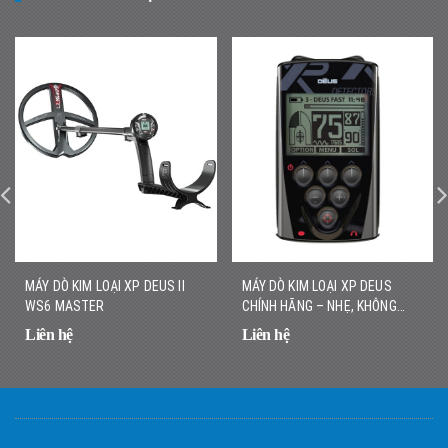
MÁY DÒ KIM LOẠI XP DEUS II
MÁY DÒ KIM LOẠI XP DEUS
WS6 MASTER
CHÍNH HÃNG – NHẸ, KHÔNG
DÂY, DÒ NHANH CHÍNH XÁC
Liên hệ
Liên hệ