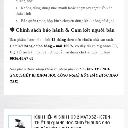
quang học
Không dùng dung môi mạnh hoặc chạm tay trực tiếp vào
thấu kính
Bảo quản trong hộp kính chuyên dụng khi không sử dụng
🛡️ Chính sách bảo hành & Cam kết người bán
Sản phẩm được bảo hành
12 tháng
theo tiêu chuẩn nhà sản xuất.
Cam kết
hàng chính hãng – mới 100%
, có đầy đủ chứng nhận CO,
CQ. Hỗ trợ kỹ thuật và hướng dẫn sử dụng chi tiết qua hotline
0936.49.67.69
.
Sản phẩm được nhập khẩu và phân phối bởi
CÔNG TY TNHH
XNK THIẾT BỊ KHOA HỌC CÔNG NGHỆ HỮU HẢO (HUU HAO
TSE)
KÍNH HIỂN VI SINH HỌC 2 MẮT XSZ-107BN –
THIẾT BỊ QUANG HỌC CHUYÊN DỤNG CHO