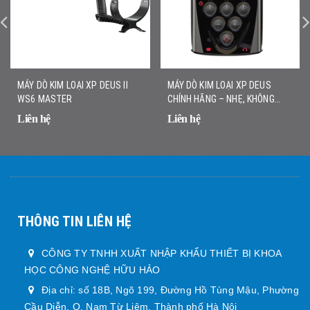
MÁY DÒ KIM LOẠI XP DEUS II
MÁY DÒ KIM LOẠI XP DEUS
WS6 MASTER
CHÍNH HÃNG – NHẸ, KHÔNG
DÂY, DÒ NHANH CHÍNH XÁC
Liên hệ
Liên hệ
THÔNG TIN LIÊN HỆ
CÔNG TY TNHH XUẤT NHẬP KHẨU THIẾT BỊ KHOA
HỌC CÔNG NGHỆ HỮU HẢO
Địa chỉ: số 18B, Ngõ 199, Đường Hồ Tùng Mậu, Phường
Cầu Diễn, Q. Nam Từ Liêm, Thành phố Hà Nội