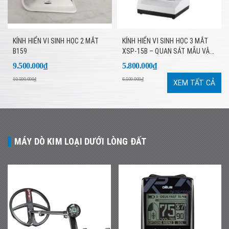
KÍNH HIỂN VI SINH HỌC 2 MẮT
KÍNH HIỂN VI SINH HỌC 3 MẮT
B159
XSP-15B – QUAN SÁT MẪU VẬT
CHUYÊN SÂU, HÌNH ẢNH SẮC
9.500.000₫
5.800.000₫
NÉT
10.500.000₫
6.500.000₫
XEM TẤT CẢ
MÁY DÒ KIM LOẠI DƯỚI LÒNG ĐẤT