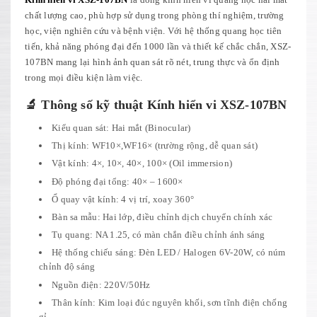
chất lượng cao, phù hợp sử dụng trong phòng thí nghiệm, trường
học, viện nghiên cứu và bệnh viện. Với hệ thống quang học tiên
tiến, khả năng phóng đại đến 1000 lần và thiết kế chắc chắn, XSZ-
107BN mang lại hình ảnh quan sát rõ nét, trung thực và ổn định
trong mọi điều kiện làm việc.
🔬 Thông số kỹ thuật Kính hiển vi XSZ-107BN
Kiểu quan sát: Hai mắt (Binocular)
Thị kính: WF10×,WF16× (trường rộng, dễ quan sát)
Vật kính: 4×, 10×, 40×, 100× (Oil immersion)
Độ phóng đại tổng: 40× – 1600×
Ổ quay vật kính: 4 vị trí, xoay 360°
Bàn sa mẫu: Hai lớp, điều chỉnh dịch chuyển chính xác
Tụ quang: NA 1.25, có màn chắn điều chỉnh ánh sáng
Hệ thống chiếu sáng: Đèn LED / Halogen 6V-20W, có núm
chỉnh độ sáng
Nguồn điện: 220V/50Hz
Thân kính: Kim loại đúc nguyên khối, sơn tĩnh điện chống
gỉ