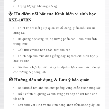
Trọng lượng: Khoảng 5.5 kg
🌟 Ưu điểm nổi bật của Kính hiển vi sinh học
XSZ-107BN
Thiết kế hai mắt giúp quan sát dễ dàng, giảm mỏi khi sử
dụng lâu
Hệ quang học sáng, rõ, độ tương phản cao – cho hình ảnh
trung thực
Cấu trúc cơ học bền chắc, tuổi thọ cao
Thích hợp cho mục đích giảng dạy, nghiên cứu sinh học, y
học, vi sinh
Giá thành hợp lý, hiệu năng ổn định – lựa chọn phổ biến tại
các trường & phòng lab
🧭 Hướng dẫn sử dụng & Lưu ý bảo quản
Đặt kính ở nơi khô ráo, mặt phẳng vững chắc, tránh rung lắc
Điều chỉnh tụ quang và ánh sáng phù hợp để đạt hình ảnh
tốt nhất
Lau chùi vật kính và thị kính bằng khăn mềm hoặc giấy lau