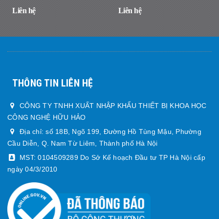
DÂY, DÒ NHANH CHÍNH XÁC
Liên hệ
Liên hệ
THÔNG TIN LIÊN HỆ
CÔNG TY TNHH XUẤT NHẬP KHẨU THIẾT BỊ KHOA HỌC
CÔNG NGHỆ HỮU HẢO
Địa chỉ: số 18B, Ngõ 199, Đường Hồ Tùng Mậu, Phường
Cầu Diễn, Q. Nam Từ Liêm, Thành phố Hà Nội
MST: 0104509289 Do Sở Kế hoạch Đầu tư TP Hà Nội cấp
ngày 04/3/2010