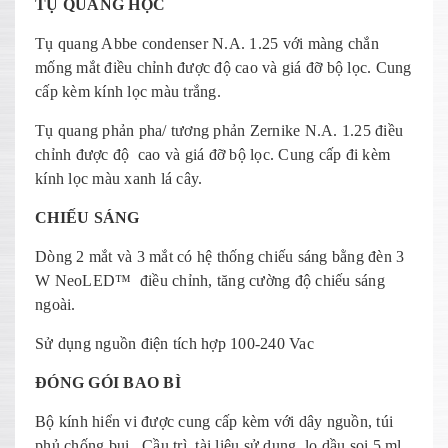
TỤ QUANG HỌC
Tụ quang Abbe condenser N.A. 1.25 với màng chắn
mống mắt điều chỉnh được độ cao và giá đỡ bộ lọc. Cung
cấp kèm kính lọc màu trắng.
Tụ quang phản pha/ tương phản Zernike N.A. 1.25 điều
chỉnh được độ cao và giá đỡ bộ lọc. Cung cấp đi kèm
kính lọc màu xanh lá cây.
CHIẾU SÁNG
Dòng 2 mắt và 3 mắt có hệ thống chiếu sáng bằng đèn 3
W NeoLED™ điều chỉnh, tăng cường độ chiếu sáng
ngoài.
Sử dụng nguồn điện tích hợp 100-240 Vac
ĐÓNG GÓI BAO BÌ
Bộ kính hiển vi được cung cấp kèm với dây nguồn, túi
phủ chống bụi, Cầu trì, tài liệu sử dụng, lọ dầu soi 5 ml ,