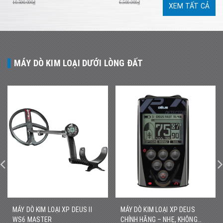
10.500.000₫
6.500.000₫
XEM TẤT CẢ
MÁY DÒ KIM LOẠI DƯỚI LÒNG ĐẤT
MÁY DÒ KIM LOẠI XP DEUS II
MÁY DÒ KIM LOẠI XP DEUS
WS6 MASTER
CHÍNH HÃNG – NHẸ, KHÔNG