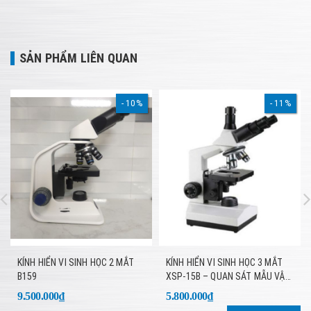
SẢN PHẨM LIÊN QUAN
10%
11%
KÍNH HIỂN VI SINH HỌC 2 MẮT
KÍNH HIỂN VI SINH HỌC 3 MẮT
B159
XSP-15B – QUAN SÁT MẪU VẬT
CHUYÊN SÂU, HÌNH ẢNH SẮC
9.500.000₫
5.800.000₫
NÉT