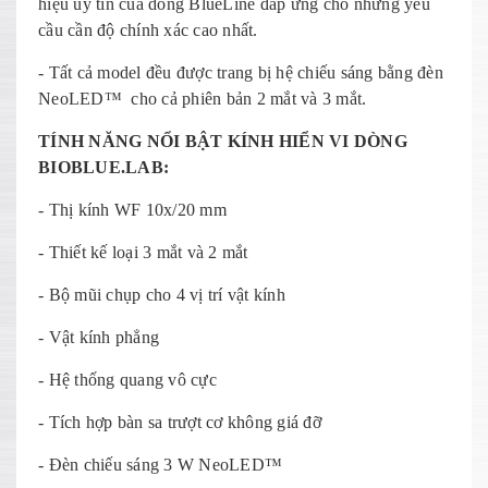
hiệu uy tín của dòng BlueLine đáp ứng cho những yêu
cầu cần độ chính xác cao nhất.
- Tất cả model đều được trang bị hệ chiếu sáng bằng đèn
NeoLED™ cho cả phiên bản 2 mắt và 3 mắt.
TÍNH NĂNG NỔI BẬT KÍNH HIỂN VI DÒNG
BIOBLUE.LAB:
- Thị kính WF 10x/20 mm
- Thiết kế loại 3 mắt và 2 mắt
- Bộ mũi chụp cho 4 vị trí vật kính
- Vật kính phẳng
- Hệ thống quang vô cực
- Tích hợp bàn sa trượt cơ không giá đỡ
- Đèn chiếu sáng 3 W NeoLED™