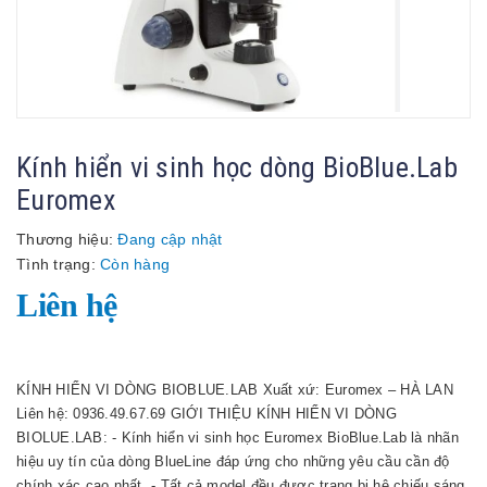
Kính hiển vi sinh học dòng BioBlue.Lab
Euromex
Thương hiệu:
Đang cập nhật
Tình trạng:
Còn hàng
Liên hệ
KÍNH HIỂN VI DÒNG BIOBLUE.LAB Xuất xứ: Euromex – HÀ LAN
Liên hệ: 0936.49.67.69 GIỚI THIỆU KÍNH HIỂN VI DÒNG
BIOLUE.LAB: - Kính hiển vi sinh học Euromex BioBlue.Lab là nhãn
hiệu uy tín của dòng BlueLine đáp ứng cho những yêu cầu cần độ
chính xác cao nhất. - Tất cả model đều được trang bị hệ chiếu sáng