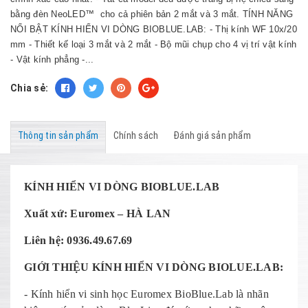
bằng đèn NeoLED™ cho cả phiên bản 2 mắt và 3 mắt. TÍNH NĂNG
NỔI BẬT KÍNH HIỂN VI DÒNG BIOBLUE.LAB: - Thị kính WF 10x/20
mm - Thiết kế loại 3 mắt và 2 mắt - Bộ mũi chụp cho 4 vị trí vật kính
- Vật kính phẳng -...
Chia sẻ:
Thông tin sản phẩm
Chính sách
Đánh giá sản phẩm
KÍNH HIỂN VI DÒNG BIOBLUE.LAB
Xuất xứ: Euromex – HÀ LAN
Liên hệ: 0936.49.67.69
GIỚI THIỆU KÍNH HIỂN VI DÒNG BIOLUE.LAB:
- Kính hiển vi sinh học Euromex BioBlue.Lab là nhãn