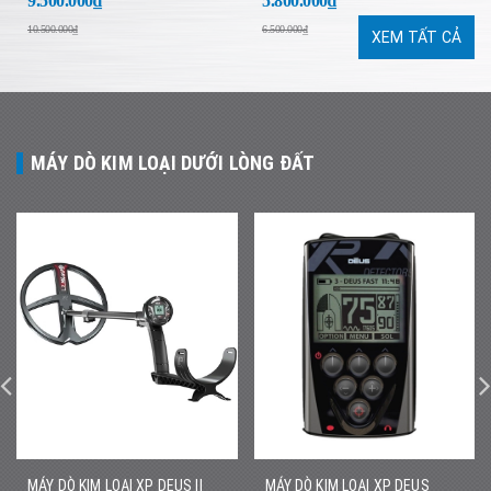
9.500.000₫
5.800.000₫
NÉT
10.500.000₫
6.500.000₫
XEM TẤT CẢ
MÁY DÒ KIM LOẠI DƯỚI LÒNG ĐẤT
MÁY DÒ KIM LOẠI XP DEUS II
MÁY DÒ KIM LOẠI XP DEUS