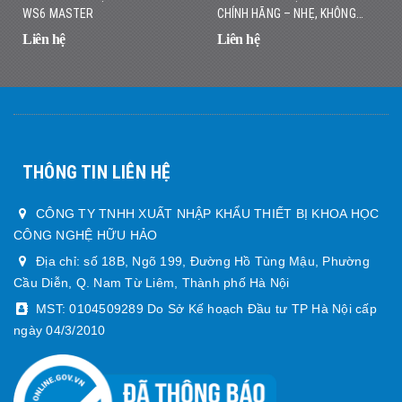
WS6 MASTER
CHÍNH HÃNG – NHẸ, KHÔNG
DÂY, DÒ NHANH CHÍNH XÁC
Liên hệ
Liên hệ
THÔNG TIN LIÊN HỆ
CÔNG TY TNHH XUẤT NHẬP KHẨU THIẾT BỊ KHOA HỌC
CÔNG NGHỆ HỮU HẢO
Địa chỉ: số 18B, Ngõ 199, Đường Hồ Tùng Mậu, Phường
Cầu Diễn, Q. Nam Từ Liêm, Thành phố Hà Nội
MST: 0104509289 Do Sở Kế hoạch Đầu tư TP Hà Nội cấp
ngày 04/3/2010