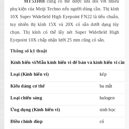
MT5310H
cũng có thể được sửa đổi với nhiều
phụ kiện của Meiji Techno nếu người dùng cần. Thị kính
10X Super Widefield High Eyepoint FN22 là tiêu chuẩn,
tuy nhiên thị kính 15X và 20X có sẵn dưới dạng tùy
chọn. Thị kính có thể lấy nét Super Widefield High
Eyepoint 10X chấp nhận lưới 25 mm cũng có sẵn.
Thông số kỹ thuật
Kính hiển vi/Mẫu kính hiển vi để bàn và kính hiển vi cầm 
Loại (Kính hiển vi)
kép
Kiểu dáng cơ thể
ba mắt
Loại chiếu sáng
halogen
Ứng dụng (Kính hiển vi)
sinh học
Điều chỉnh diop
có