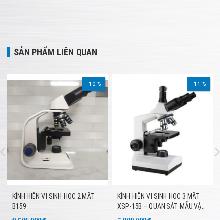
SẢN PHẨM LIÊN QUAN
10%
11%
KÍNH HIỂN VI SINH HỌC 2 MẮT
KÍNH HIỂN VI SINH HỌC 3 MẮT
B159
XSP-15B – QUAN SÁT MẪU VẬT
CHUYÊN SÂU, HÌNH ẢNH SẮC