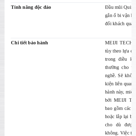
Tính năng độc đáo
Đầu mũi Quint
gắn ổ bi vận h
đổi khách quan
Chi tiết bảo hành
MEIJI TECHNO
tùy theo lựa ch
trong điều k
thường cho thấ
nghề. Sẽ không
kiện liên quan
hành này, miễn
bởi MEIJI T
bao gồm các ch
hoặc lắp lại b
cho dù được
không. Việc th