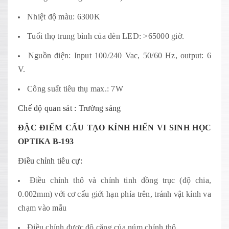
Nhiệt độ màu: 6300K
Tuổi thọ trung bình của đèn LED: >65000 giờ.
Nguồn điện: Input 100/240 Vac, 50/60 Hz, output: 6
V.
Công suất tiêu thụ max.: 7W
Chế độ quan sát : Trường sáng
ĐẶC ĐIỂM CẤU TẠO KÍNH HIỂN VI SINH HỌC
OPTIKA B-193
Điều chỉnh tiêu cự:
Điều chỉnh thô và chỉnh tinh đồng trục (độ chia,
0.002mm) với cơ cấu giới hạn phía trên, tránh vật kính va
chạm vào mẫu
Điều chỉnh được độ căng của núm chỉnh thô.