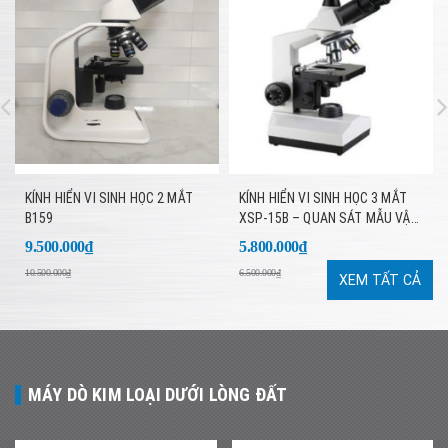
KÍNH HIỂN VI SINH HỌC 2 MẮT
KÍNH HIỂN VI SINH HỌC 3 MẮT
B159
XSP-15B – QUAN SÁT MẪU VẬT
CHUYÊN SÂU, HÌNH ẢNH SẮC
9.500.000₫
5.800.000₫
NÉT
10.500.000₫
6.500.000₫
XEM TẤT CẢ
MÁY DÒ KIM LOẠI DƯỚI LÒNG ĐẤT