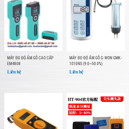
MÁY ĐO ĐỘ ẨM GỖ CAO CẤP
MÁY ĐO ĐỘ ẨM GỖ G-WON GMK-
EM4808
1010NS (9.0~50.0%)
Liên hệ
Liên hệ