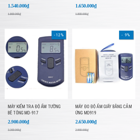
1.540.000₫
1.650.000₫
1.800.000₫
1.800.000₫
12%
9%
MÁY KIỂM TRA ĐỘ ẨM TƯỜNG
MÁY ĐO ĐỘ ẨM GIẤY BẰNG CẢM
BÊ TÔNG MD-917
ỨNG MD919
2.900.000₫
2.650.000₫
3.300.000₫
2.900.000₫