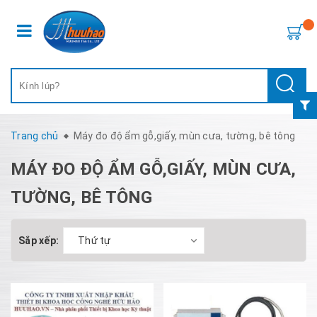
Trang chủ
Máy đo độ ẩm gỗ,giấy, mùn cưa, tường, bê tông
MÁY ĐO ĐỘ ẨM GỖ,GIẤY, MÙN CƯA,
TƯỜNG, BÊ TÔNG
Sắp xếp:
Thứ tự