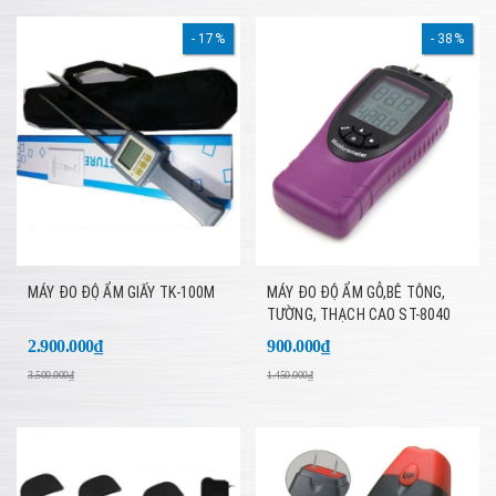
17%
38%
MÁY ĐO ĐỘ ẨM GIẤY TK-100M
MÁY ĐO ĐỘ ẨM GỖ,BÊ TÔNG,
TƯỜNG, THẠCH CAO ST-8040
2.900.000₫
900.000₫
3.500.000₫
1.450.000₫